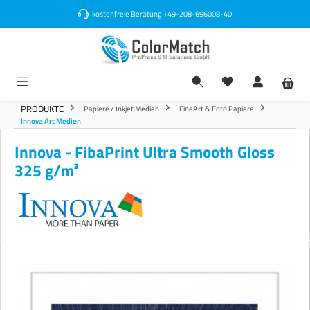
alt springen
kostenfreie Beratung
+49-208-696008-40
PRODUKTE
Papiere / Inkjet Medien
FineArt & Foto Papiere
Innova Art Medien
Innova - FibaPrint Ultra Smooth Gloss
325 g/m²
Bildergalerie überspringen