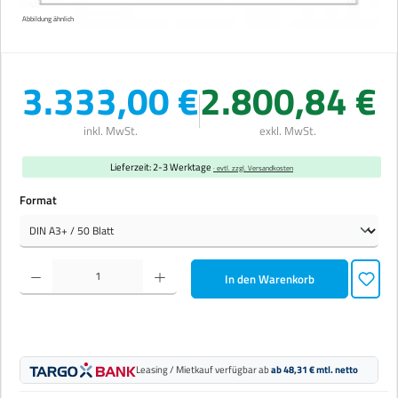
Abbildung ähnlich
3.333,00 €
2.800,84 €
inkl. MwSt.
exkl. MwSt.
Lieferzeit: 2-3 Werktage
· evtl. zzgl. Versandkosten
auswählen
Format
Produkt Anzahl: Gib den gewünschten Wert ein oder benutze die Schaltflächen um die Anzahl zu erhöhen 
In den Warenkorb
Leasing / Mietkauf verfügbar ab
ab 48,31 € mtl. netto