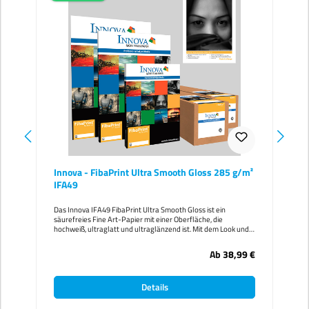
Innova - FibaPrint Ultra Smooth Gloss 285 g/m²
IFA49
Das Innova IFA49 FibaPrint Ultra Smooth Gloss ist ein
säurefreies Fine Art-Papier mit einer Oberfläche, die
hochweiß, ultraglatt und ultraglänzend ist. Mit dem Look und
Feel von traditionellem, glänzendem Barytpapier ermöglicht
FibaPrint Ultra Smooth Gloss bei Schwarzweißbildern
Ab
38,99 €
außergewöhnlich gute Ergebnisse mit tiefem Schwarz und
subtilen Graustufen. Auch bei Farbbildern erzielen Sie
hervorragende Ergebnisse und erhalten einen größeren
Details
Farbgamut als bei allen anderen Fine Art-Papieren.
Papiereigenschaften im Überblick: - Hervorragende
Schwarzweißbilder mit tiefem Schwarz und subtilen