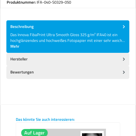
Produktnummer:
IFA-040-S0329-050
Beschreibung
Das Innova FibaPrint Ultra Smooth Gloss 325 g/m² IFA40 ist ein
hochglänzendes und hochweißes Fotopapier mit einer sehr weich…
Mehr
Hersteller
Bewertungen
Produktgalerie überspringen
Das könnte Sie auch interessieren:
Auf Lager