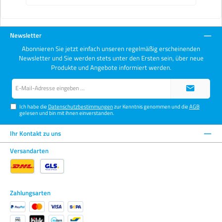
Graustufen - Größeres Farbgamut als bei allen anderen Fine
Art-Papieren - Look und Feel eines luftgetrockneten,
glänzenden Barytpapiers - Hochweiße, ultraglatte, ultra
glänzende Oberfläche - Archivierungsqualität - Kompatibel
mit allen Dye- und Pigmenttintendruckern
Newsletter
Abonnieren Sie jetzt einfach unseren regelmäßig erscheinenden
Newsletter und Sie werden stets unter den Ersten sein, über neue
Produkte und Angebote informiert werden.
E-
Mail-
Adresse*
Ich habe die
Datenschutzbestimmungen
zur Kenntnis genommen und die
AGB
gelesen und bin mit ihnen einverstanden.
Ihr Kontakt zu uns
Versandarten
Zahlungsarten