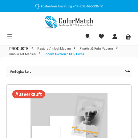
alt springen
kostenfreie Beratung
+49-208-696008-40
PRODUKTE
Papiere / Inkjet Medien
FineArt & Foto Papiere
Innova Art Medien
Innova Pictorico OHP Films
Ausverkauft