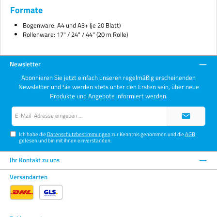
Formate
Bogenware: A4 und A3+ (je 20 Blatt)
Rollenware: 17" / 24" / 44" (20 m Rolle)
Newsletter
Abonnieren Sie jetzt einfach unseren regelmäßig erscheinenden
Newsletter und Sie werden stets unter den Ersten sein, über neue
Produkte und Angebote informiert werden.
E-
Mail-
Adresse*
Ich habe die
Datenschutzbestimmungen
zur Kenntnis genommen und die
AGB
gelesen und bin mit ihnen einverstanden.
Ihr Kontakt zu uns
Versandarten