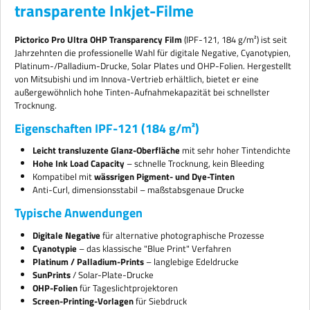
transparente Inkjet-Filme
Pictorico Pro Ultra OHP Transparency Film
(IPF-121, 184 g/m²) ist seit
Jahrzehnten die professionelle Wahl für digitale Negative, Cyanotypien,
Platinum-/Palladium-Drucke, Solar Plates und OHP-Folien. Hergestellt
von Mitsubishi und im Innova-Vertrieb erhältlich, bietet er eine
außergewöhnlich hohe Tinten-Aufnahmekapazität bei schnellster
Trocknung.
Eigenschaften IPF-121 (184 g/m²)
Leicht transluzente Glanz-Oberfläche
mit sehr hoher Tintendichte
Hohe Ink Load Capacity
– schnelle Trocknung, kein Bleeding
Kompatibel mit
wässrigen Pigment- und Dye-Tinten
Anti-Curl, dimensionsstabil – maßstabsgenaue Drucke
Typische Anwendungen
Digitale Negative
für alternative photographische Prozesse
Cyanotypie
– das klassische "Blue Print" Verfahren
Platinum / Palladium-Prints
– langlebige Edeldrucke
SunPrints
/ Solar-Plate-Drucke
OHP-Folien
für Tageslichtprojektoren
Screen-Printing-Vorlagen
für Siebdruck