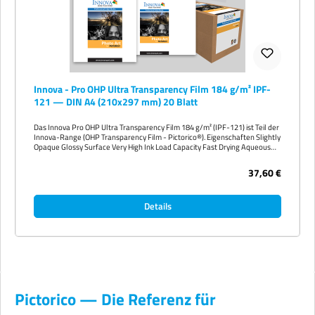
Innova - Pro OHP Ultra Transparency Film 184 g/m² IPF-
121 — DIN A4 (210x297 mm) 20 Blatt
Das Innova Pro OHP Ultra Transparency Film 184 g/m² (IPF-121) ist Teil der
Innova-Range (OHP Transparency Film - Pictorico®). Eigenschaften Slightly
Opaque Glossy Surface Very High Ink Load Capacity Fast Drying Aqueous
Pigment & Dye Ink Comatible App - Platinum/Palladium Prints, SunPrints
or Cyanotype Use - Print Digital Negatives Print Professional Quality OHP
37,60 €
Transparencies Verfügbare Größen DIN A4 (210x297 mm) 20 Blatt DIN A3+
(329x483 mm) 20 Blatt 17 inch (432 mm) 20m 24 inch (610 mm) 20m 44 inch
(1118 mm) 20m
Details
Pictorico — Die Referenz für