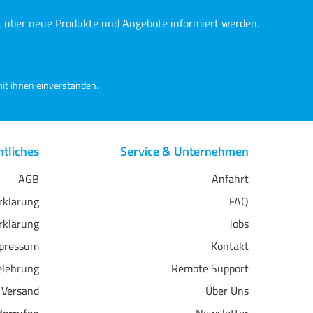
n, über neue Produkte und Angebote informiert werden.
it ihnen einverstanden.
tliches
Service & Unternehmen
AGB
Anfahrt
erklärung
FAQ
rklärung
Jobs
pressum
Kontakt
elehrung
Remote Support
 Versand
Über Uns