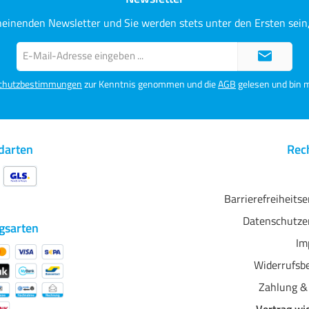
heinenden Newsletter und Sie werden stets unter den Ersten sei
E-
Mail-
Adresse*
chutzbestimmungen
zur Kenntnis genommen und die
AGB
gelesen und bin m
darten
Rech
Barrierefreiheits
Datenschutze
gsarten
Im
Widerrufsb
Zahlung &