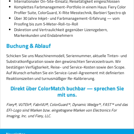
Internationaler On-Site-Einsatz; Reisetätigkeit eingeschlossen
Komplettes Farbmanagement-Portfolio in einem Haus: Fiery Color
Profiler Suite, ColorGuard, X-Rite Messtechnik, Barbieri Spectro qb
Über 30 Jahre Inkjet- und Farbmanagement-Erfahrung — vom
Proofing bis zum 5‑Meter-Roll-to-Roll
Diskretion und Vertraulichkeit gegenüber Lizenzgebern,
Markenkunden und Endabnehmern
Buchung & Ablauf
Schicken Sie uns Maschinenmodell, Seriennummer, aktuelle Tinten- und
Substratkonfiguration sowie den gewünschten Servicezeitraum. Wir
bestätigen Verfügbarkeit, Reise- und Service-Kosten sowie den Scope.
Auf Wunsch erhalten Sie ein Service-Level-Agreement mit definierten
Reaktionszeiten und turnusmäßiger Re-Kalibrierung.
Direkt über ColorMatch buchbar — sprechen Sie
mit uns.
Fiery®, VUTEk®, FabriVU®, ColorGuard™, Dynamic Wedge™, FAST™ und das
EFI-Logo sind Marken bzw. eingetragene Marken von Electronics For
Imaging, Inc. und Fiery, LLC.