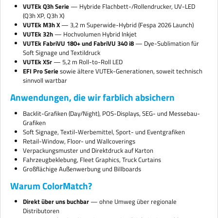
VUTEk Q3h Serie
— Hybride Flachbett-/Rollendrucker, UV-LED
(Q3h XP, Q3h X)
VUTEk M3h X
— 3,2 m Superwide-Hybrid (Fespa 2026 Launch)
VUTEk 32h
— Hochvolumen Hybrid Inkjet
VUTEk FabriVU 180+ und FabriVU 340 i8
— Dye-Sublimation für
Soft Signage und Textildruck
VUTEk X5r
— 5,2 m Roll-to-Roll LED
EFI Pro Serie
sowie ältere VUTEk-Generationen, soweit technisch
sinnvoll wartbar
Anwendungen, die wir farblich absichern
Backlit-Grafiken (Day/Night), POS-Displays, SEG- und Messebau-
Grafiken
Soft Signage, Textil-Werbemittel, Sport- und Eventgrafiken
Retail-Window, Floor- und Wallcoverings
Verpackungsmuster und Direktdruck auf Karton
Fahrzeugbeklebung, Fleet Graphics, Truck Curtains
Großflächige Außenwerbung und Billboards
Warum ColorMatch?
Direkt über uns buchbar
— ohne Umweg über regionale
Distributoren