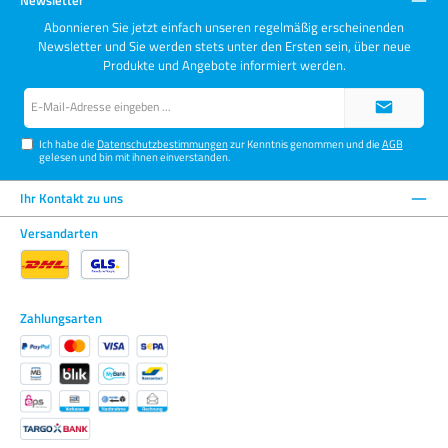
Newsletter
Abonnieren Sie jetzt einfach unseren regelmäßig erscheinenden
Newsletter und Sie werden stets unter den Ersten sein, über neue
Produkte und Angebote informiert werden.
E-
Mail-
Adresse*
Ich habe die
Datenschutzbestimmungen
zur Kenntnis genommen und die
AGB
gelesen und bin mit ihnen einverstanden.
Ihr Kontakt zu uns
Versandarten
Zahlungsarten