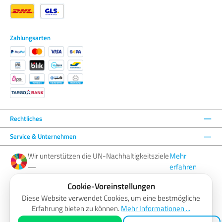
Zahlungsarten
Rechtliches
Service & Unternehmen
Wir unterstützen die UN-Nachhaltigkeitsziele
Mehr
—
erfahren
Cookie-Voreinstellungen
Facebook
Instagram
YouTube
LinkedIn
Diese Website verwendet Cookies, um eine bestmögliche
Erfahrung bieten zu können.
Mehr Informationen ...
AGB
Barrierefreiheitserklärung
Datenschutzerklärung
Impressum
Widerrufsbelehrung
Zahlung & Versand
Vertrag widerrufen