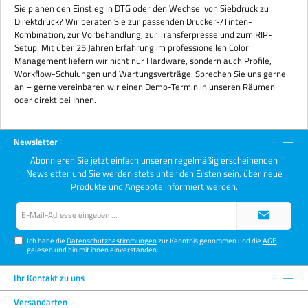
Sie planen den Einstieg in DTG oder den Wechsel von Siebdruck zu
Direktdruck? Wir beraten Sie zur passenden Drucker-/Tinten-
Kombination, zur Vorbehandlung, zur Transferpresse und zum RIP-
Setup. Mit über 25 Jahren Erfahrung im professionellen Color
Management liefern wir nicht nur Hardware, sondern auch Profile,
Workflow-Schulungen und Wartungsverträge. Sprechen Sie uns gerne
an – gerne vereinbaren wir einen Demo-Termin in unseren Räumen
oder direkt bei Ihnen.
Newsletter
Abonnieren Sie jetzt einfach unseren regelmäßig erscheinenden
Newsletter und Sie werden stets unter den Ersten sein, über neue
Produkte und Angebote informiert werden.
E-
Mail-
Adresse*
Ich habe die
Datenschutzbestimmungen
zur Kenntnis genommen und die
AGB
gelesen und bin mit ihnen einverstanden.
Ihr Kontakt zu uns
Versandarten