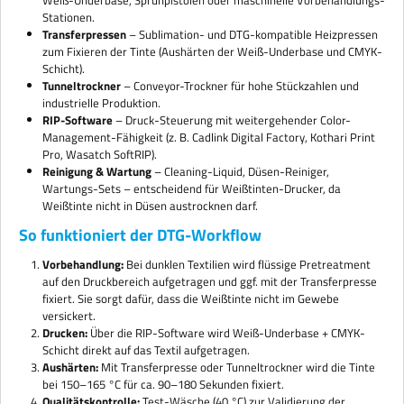
Stationen.
Transferpressen
– Sublimation- und DTG-kompatible Heizpressen
zum Fixieren der Tinte (Aushärten der Weiß-Underbase und CMYK-
Schicht).
Tunneltrockner
– Conveyor-Trockner für hohe Stückzahlen und
industrielle Produktion.
RIP-Software
– Druck-Steuerung mit weitergehender Color-
Management-Fähigkeit (z. B. Cadlink Digital Factory, Kothari Print
Pro, Wasatch SoftRIP).
Reinigung & Wartung
– Cleaning-Liquid, Düsen-Reiniger,
Wartungs-Sets – entscheidend für Weißtinten-Drucker, da
Weißtinte nicht in Düsen austrocknen darf.
So funktioniert der DTG-Workflow
Vorbehandlung:
Bei dunklen Textilien wird flüssige Pretreatment
auf den Druckbereich aufgetragen und ggf. mit der Transferpresse
fixiert. Sie sorgt dafür, dass die Weißtinte nicht im Gewebe
versickert.
Drucken:
Über die RIP-Software wird Weiß-Underbase + CMYK-
Schicht direkt auf das Textil aufgetragen.
Aushärten:
Mit Transferpresse oder Tunneltrockner wird die Tinte
bei 150–165 °C für ca. 90–180 Sekunden fixiert.
Qualitätskontrolle:
Test-Wäsche (40 °C) zur Validierung der