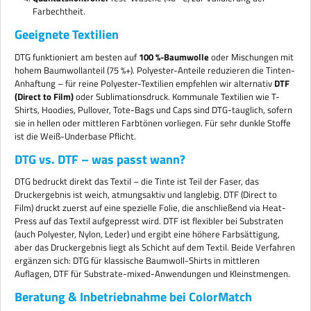
Farbechtheit.
Geeignete Textilien
DTG funktioniert am besten auf
100 %-Baumwolle
oder Mischungen mit
hohem Baumwollanteil (75 %+). Polyester-Anteile reduzieren die Tinten-
Anhaftung – für reine Polyester-Textilien empfehlen wir alternativ
DTF
(Direct to Film)
oder Sublimationsdruck. Kommunale Textilien wie T-
Shirts, Hoodies, Pullover, Tote-Bags und Caps sind DTG-tauglich, sofern
sie in hellen oder mittleren Farbtönen vorliegen. Für sehr dunkle Stoffe
ist die Weiß-Underbase Pflicht.
DTG vs. DTF – was passt wann?
DTG bedruckt direkt das Textil – die Tinte ist Teil der Faser, das
Druckergebnis ist weich, atmungsaktiv und langlebig. DTF (Direct to
Film) druckt zuerst auf eine spezielle Folie, die anschließend via Heat-
Press auf das Textil aufgepresst wird. DTF ist flexibler bei Substraten
(auch Polyester, Nylon, Leder) und ergibt eine höhere Farbsättigung,
aber das Druckergebnis liegt als Schicht auf dem Textil. Beide Verfahren
ergänzen sich: DTG für klassische Baumwoll-Shirts in mittleren
Auflagen, DTF für Substrate-mixed-Anwendungen und Kleinstmengen.
Beratung & Inbetriebnahme bei ColorMatch