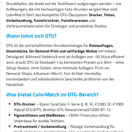
Einweisung & Schulung Langfristige Betreuung durch erfahrene
Druckköpfen, die direkt auf die Textilfasern aufgetragen werden – mit
Experten Optionale Garantieverlängerung auf 36 oder 60
Auflösungen, die mit hochwertigen Foto-Drucken vergleichbar sind.
Monate – Investitionssicherheit pur Wir bieten Ihnen außerdem
attraktive Leasing- und Mietkaufmodelle mit flexiblen Laufzeiten
ColorMatch führt das komplette DTG-Ökosystem:
Drucker, Tinten,
bis zu 60 Monaten. Anwendungsbereiche – Für wen ist der SC-
Vorbehandlung, Tunneltrockner, Transferpressen
und
F2200 ideal? On-Demand-Produktion von T-Shirts, Hoodies,
Verbrauchsmaterialien für Einsteiger und produktive Studios.
Taschen & Merchandise Individualisierung in Shops, Ateliers &
Designstudios DTF-Transfers für komplexe Stoffe und Formen
Wann lohnt sich DTG?
Produktion kleiner und mittlerer Serien
DTG ist die wirtschaftlichste Drucktechnologie für
Kleinauflagen,
Einzelstücke, On-Demand-Print und vollfarbige Motive
mit hohem
Detailgrad. Während Siebdruck erst ab Auflagen von ~50 Stück effizient
wird, druckt DTG ab Stückzahl 1 zu konstanten Preisen pro Shirt – ohne
Setup-Kosten, ohne Sieben, ohne minimale Auflagen. Print-on-
Demand-Shops, Influencer-Merch, Fan-Artikel-Hersteller,
Vereinsbedarf und individualisierte Geschenke profitieren von der
Flexibilität.
Was bietet ColorMatch im DTG-Bereich?
DTG-Drucker
– Epson SureColor F-Serie (z. B. SC-F2200, SC-F1000
Hybrid DTG/DTF), Brother GTX, Roland VersaSTUDIO BT-12.
Pigmenttinten und Weißtinten
– CMYK-Tinten plus White-
Underbase für dunkle Textilien.
Pretreatment / Vorbehandlung
– flüssige Vorbehandlung für
Weiß-Underbase, Sprühpistolen oder maschinelle Vorbehandlungs-