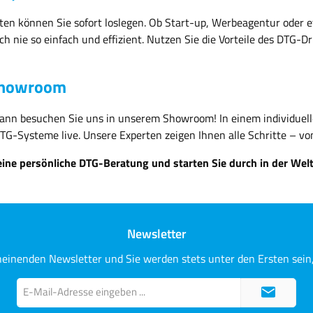
Umkehrmodus zugreifen zu können, muss
Garment Creator auf die neueste Version*
n können Sie sofort loslegen. Ob Start-up, Werbeagentur oder et
aktualisiert und die Aktivierungsdatei von einem
h nie so einfach und effizient. Nutzen Sie die Vorteile des DTG-D
zugelassenen Wiederverkäufer installiert werden.
Der Artikeltext beantwortet Ihre Fragen nicht?
Schreiben Sie uns eine Nachricht. Wir antworten
gern! * Aufbau, Installation und Einweisung im
 Showroom
Umkreis 200 km um Oberhausen. Wir liefern und
installieren auch über 200 km Entfernung, nur
nicht kostenfrei im Paket, sondern gegen Aufpreis.
Dann besuchen Sie uns in unserem Showroom! In einem individuel
** Die Leasingrate bezieht sich auf das
G-Systeme live. Unsere Experten zeigen Ihnen alle Schritte – vo
Starterpaket Pro Epson Surecolor SC-F2200
Folgende Leasingbedingungen liegen diesem
 eine persönliche DTG-Beratung und starten Sie durch in der Welt
Angebot zugrunde: Die Konditionen sind kalkuliert
auf der Basis eines Innovativ/Komfort-
Leasingvertrages über 36 Monate - es fallen 0%
Zinsen an. Bei Beendigung des Vertrages nach 36
Monaten kann das geleaste Equipment käuflich
erworben, zurückgegeben oder der Leasingvertrag
Newsletter
verlängert werden. Für die Zeit von der
Objektübernahme bis zur ersten
heinenden Newsletter und Sie werden stets unter den Ersten sei
Leasingratenfälligkeit werden für jeden Tag
einschließlich des Tages der Übernahme 1/30 der
E-
Leasingrate zzgl. der ges.USt. berechnet. Bitte
Mail-
beachten Sie, dass der Leasingvertrag sich
Adresse*