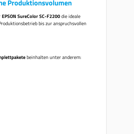
ohe Produktionsvolumen
aktualisiert und die Aktivierungsdatei von einem
zugelassenen Wiederverkäufer installiert werden.
Der Artikeltext beantwortet Ihre Fragen nicht?
r
EPSON SureColor SC-F2200
die ideale
Schreiben Sie uns eine Nachricht. Wir antworten
gern! * Aufbau, Installation und Einweisung im
Produktionsbetrieb bis zur anspruchsvollen
Umkreis 200 km um Oberhausen. Wir liefern und
installieren auch über 200 km Entfernung, nur
nicht kostenfrei im Paket, sondern gegen Aufpreis.
** Die Leasingrate bezieht sich auf das
Starterpaket Epson Surecolor SC-F2200 Folgende
Leasingbedingungen liegen diesem Angebot
plettpakete
beinhalten unter anderem:
zugrunde: Die Konditionen sind kalkuliert auf der
Basis eines Innovativ/Komfort-Leasingvertrages
über 36 Monate - es fallen 0% Zinsen an. Bei
Beendigung des Vertrages nach 36 Monaten kann
das geleaste Equipment käuflich erworben,
zurückgegeben oder der Leasingvertrag verlängert
werden. Für die Zeit von der Objektübernahme bis
zur ersten Leasingratenfälligkeit werden für jeden
Tag einschließlich des Tages der Übernahme 1/30
der Leasingrate zzgl. der ges.USt. berechnet. Bitte
beachten Sie, dass der Leasingvertrag sich
automatisch verlängert, wenn er nicht 3 Monate
vor Ablauf der Grundleasingzeit gekündigt wird. Es
gelten die Allgemeinen Leasingbedingungen.