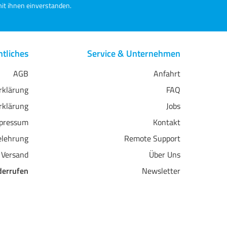
it ihnen einverstanden.
tliches
Service & Unternehmen
AGB
Anfahrt
erklärung
FAQ
rklärung
Jobs
pressum
Kontakt
elehrung
Remote Support
 Versand
Über Uns
derrufen
Newsletter