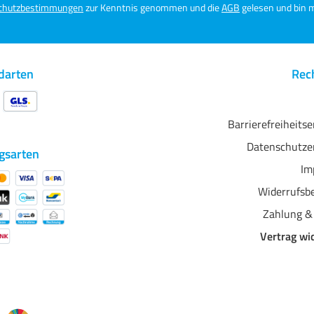
automatisch verlängert, wenn er nicht 3 Monate
chutzbestimmungen
zur Kenntnis genommen und die
AGB
gelesen und bin m
vor Ablauf der Grundleasingzeit gekündigt wird. Es
gelten die Allgemeinen Leasingbedingungen.
Voraussetzung für den Abschluss eines solchen
Vertrages ist eine positive Entscheidung seitens
TARGO Commercial Finance.
darten
Rech
Barrierefreiheits
Datenschutze
gsarten
Im
Widerrufsb
Zahlung &
Vertrag wi