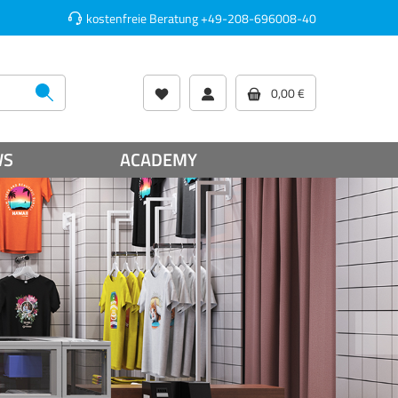
kostenfreie Beratung
+49-208-696008-40
0,00 €
WS
ACADEMY