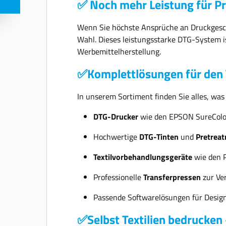
✅ Noch mehr Leistung für P
Solution PORT – Produktionsüberwachung,
Kostenanalyse & Fernwartung Integrierte Video-
& Hilfefunktion via QR-Code direkt am Display ?
Wenn Sie höchste Ansprüche an Druckgeschw
Skalierbar für wachsende Anforderungen Ob
Wahl. Dieses leistungsstarke DTG-System is
Einzelplatz oder Produktionslinie – der SC-F1000
wächst mit: Einbindung in bestehende Workflows
Werbemittelherstellung.
möglich (z. B. Vorbehandlung, Trocknung, Transfer)
Kombination mehrerer Geräte für höhere
✅Komplettlösungen für den T
Volumina ? Lieferumfang 3 Jahre
Herstellergarantie 1 Satz UltraChrome DG2 Tinte
(inkl. 2 × Weiß) 1 kleine Auflageplatte (25,4 ×
In unserem Sortiment finden Sie alles, was
30,5 cm) 1 × Maintenance Liquid ? Technische
Highlights im Überblick Hybriddrucker für DTG &
DTG-Drucker
wie den EPSON SureColo
DTF PrecisionCore Micro TFP-Druckkopf mit
automatischer Düsenprüfung Druck auf bis zu 2,5
Hochwertige
DTG-Tinten
und
Pretrea
cm Materialdicke Automatische
Druckkopfreinigung Niedriger Wartungsaufwand
Textilvorbehandlungsgeräte
wie den 
durch integriertes Reinigungssystem Volle
Systemunterstützung & optionale Servicepläne ?
Ihr Einstieg in den professionellen Textildruck –
Professionelle
Transferpressen
zur Ver
jetzt starten! Der Epson SC-F1000 vereint
Qualität, Flexibilität und Benutzerfreundlichkeit –
Passende Softwarelösungen für Desig
und passt dabei auf jede Theke. Ob für
personalisierte Mode, Fanartikel oder Geschenke:
✅Selbst Textilien bedrucken 
Dieser Drucker macht’s möglich. ? Lassen Sie sich