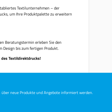
Voraussetzung für den Abschluss eines solchen
Vertrages ist eine positive Entscheidung seitens
abliertes Textilunternehmen – der
TARGO Commercial Finance.
rucks, um Ihre Produktpalette zu erweitern
len Beratungstermin erleben Sie den
m Design bis zum fertigen Produkt.
 des Textildirektdrucks!
n, über neue Produkte und Angebote informiert werden.