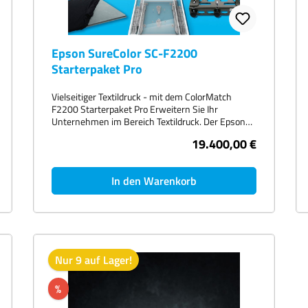
Epson SureColor SC-F2200
Starterpaket Pro
Vielseitiger Textildruck - mit dem ColorMatch
F2200 Starterpaket Pro Erweitern Sie Ihr
Unternehmen im Bereich Textildruck. Der Epson
SureColor SC-F2200 revolutioniert den Textildruck,
19.400,00 €
und das Beste daran: Er beherrscht nicht nur
herkömmlichen DTG (Direct-to-Garment) Druck,
sondern auch DTF (Direct-to-Film) Druck! Das
In den Warenkorb
bedeutet, dass Sie nicht nur auf Textilien, sondern
auch auf einer Vielzahl anderer Materialien
drucken können - von Holz über Metall bis hin zu
Keramik. Die kreative Welt liegt Ihnen zu Füßen!
Als Leasingpaket mit 36 Monaten Laufzeit ab 470
Euro** Im Starterpaket enthalten sind: Epson
SureColor SC-F2200 inkl. 1 kleinen und 1 großen
Nur 9 auf Lager!
Auflagenplatte 1 Satz Tinte 5 Liter Epson
Pretreatment Flüssigkeit Secabo TC7 SMART
%
Transferpresse Passend zur Transferpresse 1 DTG
Unterplatte Secabo Wechselplattensystem 100