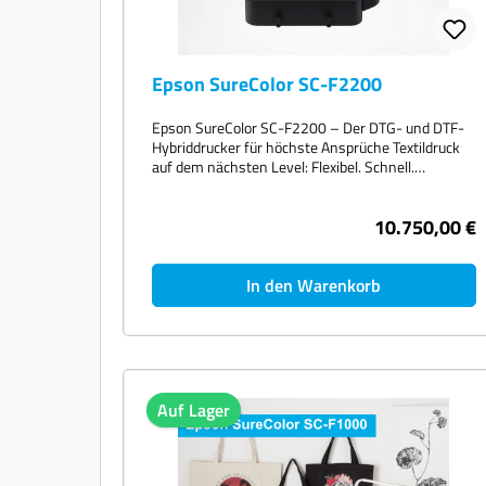
Epson SureColor SC-F2200
Epson SureColor SC-F2200 – Der DTG- und DTF-
Hybriddrucker für höchste Ansprüche Textildruck
auf dem nächsten Level: Flexibel. Schnell.
Reproduzierbar. Erleben Sie mit dem Epson
SureColor SC-F2200 die Zukunft des Textildrucks
10.750,00 €
– ob Direct-to-Garment (DTG) oder Direct-to-Film
(DTF). Dieses vielseitige Profisystem vereint
herausragende Druckqualität, intelligente
Funktionen und eine benutzerfreundliche
In den Warenkorb
Bedienung in einem kompakten Gerät. Perfekt für
Start-ups, Textildienstleister und mittelständische
Produktionen, die Wert auf Effizienz, Qualität und
Investitionssicherheit legen. Warum der SC-
F2200? Ihre Vorteile auf einen Blick: Hybriddruck:
DTG und DTF mit einem System – maximale
Auf Lager
Flexibilität Bis zu 25 % schneller als der SC-F2100
dank neuem PrecisionCore Micro TFP-Druckkopf
Detailstarke Wiedergabe feiner Linien und kleiner
Schriften – ideal für Individualisierungen Neue