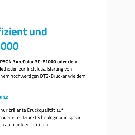
loslegen können, gehört in das Starterpaket die
Tinte und die Pretreatmentflüssigkeit. Der Epson
Surecolor SC-F2200 wird inkl. Epson EdgePrint für
Kreation Ihrer Druckvorlagen geliefert. Um Ihnen
so wenig wie möglich Aufwand zu bereiten, wird
izient und
die Textildrucklösung um den von Epson
entwickelten Druckkopf und die passende
Garantie ergänzt. UltraChrome DG-Tinte für den
1000
Epson Surecolor SC-F2200 Epson UltraChrome
DG-Tinten stehen in 600 ml-Patronen zur
Verfügung und sorgen für lebendige Farben. Die
robuste und rissfeste weiße Tinte eignet sich
PSON SureColor SC-F1000 oder dem
insbesondere für den Druck auf dunklen Textilien.
 Methoden zur Individualisierung von
Sie zirkuliert innerhalb des Druckers, wodurch
t einem hochwertigen DTG-Drucker wie dem
Düsenverstopfungen reduziert werden. Jetzt
standardmäßig: DTF ohne Zusatzsoftware! Der
Umkehrmodus ermöglicht es Garment Creator, die
Druckreihenfolge umzukehren, d.h. CMYK und
enz
dann Weiß zu drucken, wie es beim Direct To Film-
Transferdruck verwendet wird. Der Modus wird
keine sichtbare Standardfunktion in Garment
nur brillante Druckqualität auf
Creator sein und kann aktiviert werden, sobald der
odernster Drucktechnologie und speziell
Endnutzer die Garantiebeschränkungen kennt.
h auf dunklen Textilien.
Um auf den Umkehrmodus zugreifen zu können,
muss Garment Creator auf die neueste Version*