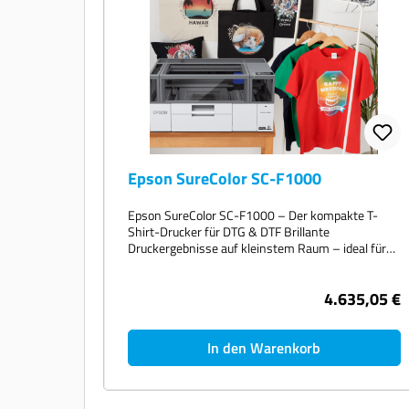
Software GarmentCreator 2 mit optimierter
Datenverarbeitung & Farbmanagement
(Win/macOS) LED-beleuchteter Sichtdeckel &
kompaktes Design für volle Kontrolle auch auf
kleinstem Raum Intuitive 4,3-Zoll-Touchbedienung
mit Live-Status & Hilfefunktion via QR-Code
Automatisierte Wartung – weniger Aufwand,
mehr Verfügbarkeit Automatische
Höhenverstellung für perfekte Druckergebnisse
auch bei dicken Stoffen Ihr All-Inclusive-Paket von
ColorMatch Als erfahrener Lösungsanbieter für
Epson SureColor SC-F1000
professionelle Textildrucksysteme liefert Ihnen
ColorMatch PrePress & IT Solutions GmbH den
Epson SureColor SC-F1000 – Der kompakte T-
SC-F2200 als Rundum-sorglos-Paket: Lieferung &
Shirt-Drucker für DTG & DTF Brillante
Systemintegration Individuelle Einweisung &
Druckergebnisse auf kleinstem Raum – ideal für
Schulung Langfristige Betreuung durch erfahrene
Einsteiger, Shops und kreative Start-ups. Der
Experten Optionale Garantieverlängerung auf 36
Epson SureColor SC-F1000 ist der erste kompakte
oder 60 Monate – Investitionssicherheit pur Wir
4.635,05 €
Hybriddrucker von Epson für den direkten
bieten Ihnen außerdem attraktive Leasing- und
Textildruck (DTG) und den Transferfoliendruck
Mietkaufmodelle mit flexiblen Laufzeiten bis zu 60
(DTF). Mit seiner starken Leistung, einfachen
Monaten. Anwendungsbereiche – Für wen ist der
Bedienung und platzsparenden Bauweise eignet er
In den Warenkorb
SC-F2200 ideal? On-Demand-Produktion von T-
sich perfekt für den Einstieg in die professionelle
Shirts, Hoodies, Taschen & Merchandise
Textilveredelung. ? Zwei Technologien in einem
Individualisierung in Shops, Ateliers &
Gerät: DTG & DTF Mit einer 5-Farb-Konfiguration
Designstudios DTF-Transfers für komplexe Stoffe