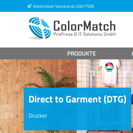
Kostenloser Versand ab 200/750€
springen
Zur Hauptnavigation springen
PRODUKTE
Direct to Garment (DTG)
Drucker