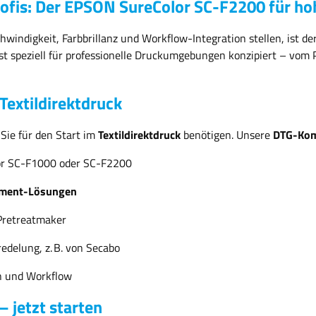
rofis: Der EPSON SureColor SC-F2200 für h
Pretreatment Flüssigkeit, Fixierpapier und das
220-240 V (+/- 10%) Lieferumfang: DTF Ofen TX-
Wechselplattensystem für die Secabo TC7 SMART
2200 Anschlusskabel Kurzbedienungsanleitung
mit passender Unterplatte oder die beiden
Der Artikeltext beantwortet Ihre Fragen nicht?
indigkeit, Farbbrillanz und Workflow-Integration stellen, ist de
Auflagenplatten für den Epson SureColor SC-
Schreiben Sie uns eine Nachricht. Wir antworten
F2200. Um Sie 100%ig bereit zu machen, bauen
t speziell für professionelle Druckumgebungen konzipiert – vom 
gern!
wir auch auf, installieren und weisen Sie ein. Im
Paket enthalten im Umkreis von 200 km um
Oberhausen. Wir liefern natürlich auch darüber
extildirektdruck
hinaus gegen einen Aufpreis. UltraChrome DG-
Tinte für den Epson Surecolor SC-F2200 Epson
UltraChrome DG-Tinten stehen in 600 ml-
 Sie für den Start im
Textildirektdruck
benötigen. Unsere
DTG-Kom
Patronen zur Verfügung und sorgen für lebendige
Farben. Die robuste und rissfeste weiße Tinte
r SC-F1000 oder SC-F2200
eignet sich insbesondere für den Druck auf
dunklen Textilien. Sie zirkuliert innerhalb des
tment-Lösungen
Druckers, wodurch Düsenverstopfungen reduziert
werden. Jetzt standardmäßig: DTF ohne
Zusatzsoftware! Der Umkehrmodus ermöglicht es
Pretreatmaker
Garment Creator, die Druckreihenfolge
umzukehren, d.h. CMYK und dann Weiß zu
edelung, z. B. von Secabo
drucken, wie es beim Direct To Film-Transferdruck
verwendet wird. Der Modus wird keine sichtbare
n und Workflow
Standardfunktion in Garment Creator sein und
kann aktiviert werden, sobald der Endnutzer die
– jetzt starten
Garantiebeschränkungen kennt. Um auf den