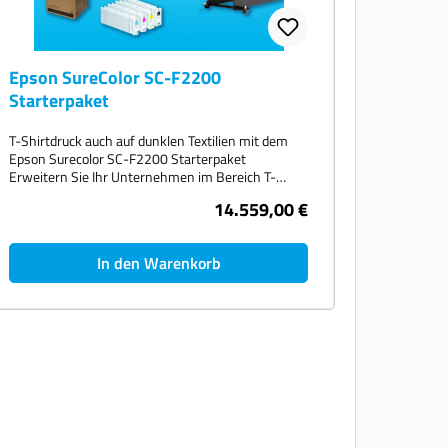
Epson SureColor SC-F2200
Starterpaket
T-Shirtdruck auch auf dunklen Textilien mit dem
Epson Surecolor SC-F2200 Starterpaket
Erweitern Sie Ihr Unternehmen im Bereich T-
Shirt-Druck und Textildirektdruck mit dem Epson
14.559,00 €
Surecolor SC-F2100 Starterpaket auch für dunkle
Textilien. Bedrucken Sie T-Shirts, Polohemden oder
Sweatshirts direkt, egal ob heller oder dunkler
In den Warenkorb
Hintergrund. Bedrucken Sie die Baumwolltextilien
Ihrer Wahl direkt mit Ihren Motiven. Ihrer
Kreativität sind keine Grenzen gesetzt. Egal ob
Baumwolltaschen, Handtücher, Babykleidung oder
andere Textilien aus Baumwolle. Starten Sie Ihr
Business JETZT! Im Starterpaket enthalten sind:
Epson Surecolor SC-F2200 Secabo Transferpresse
TC7 LITE (40 cm x 50 cm) 1 Satz Tinte 1 Liter
Preatreatmentflüssigkeit Aufbau, Installation und
Einweisung im Umkreis 200 km um Oberhausen
Epson Surecolor SC-F2200 Der Epson Surecolor