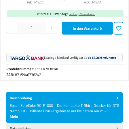
inkl. MwSt.
exkl. MwSt.
Lieferzeit: 1-3 Werktage
· evtl. zzgl. Versandkosten
Produkt Anzahl: Gib den gewünschten Wert ein oder benutze die Schaltflächen um die Anzahl zu erhöhen 
In den Warenkorb
Leasing / Mietkauf verfügbar ab
ab 67,26 € mtl. netto
Produktnummer:
C11CK78301A0
EAN:
8715946736242
Beschreibung
Epson SureColor SC-F1000 – Der kompakte T-Shirt-Drucker für DTG
&amp; DTF Brillante Druckergebnisse auf kleinstem Raum – i…
Mehr
Datenblätter