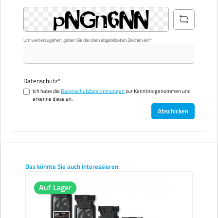
Um weiterzugehen, geben Sie die oben abgebildeten Zeichen ein*
Datenschutz*
Ich habe die
Datenschutzbestimmungen
zur Kenntnis genommen und
erkenne diese an.
Abschicken
Produktgalerie überspringen
Das könnte Sie auch interessieren:
Auf Lager
Auf La