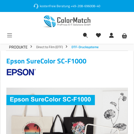
alt springen
kostenfreie Beratung
+49-208-696008-40
PRODUKTE
Direct to Film (DTF)
DTF-Drucksysteme
Epson SureColor SC-F1000
Bildergalerie überspringen