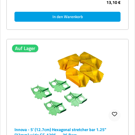
13,10 €
In den Warenkorb
Auf Lager
Innova - 5' (12.7cm) Hexagonal stretcher bar 1.25"
(32mm) wide GF-1205 — 36 Bars