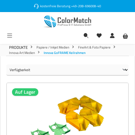
alt springen
kostenfreie Beratung
+49-208-696008-40
PRODUKTE
Papiere / Inkjet Medien
FineArt & Foto Papiere
Innova Art Medien
Innova GoFRAME Keilrahmen
Auf Lager