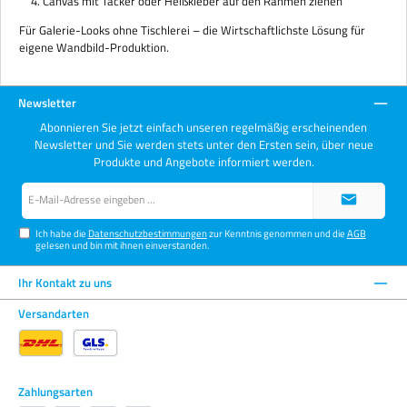
Canvas mit Tacker oder Heißkleber auf den Rahmen ziehen
Für Galerie-Looks ohne Tischlerei – die Wirtschaftlichste Lösung für
eigene Wandbild-Produktion.
Newsletter
Abonnieren Sie jetzt einfach unseren regelmäßig erscheinenden
Newsletter und Sie werden stets unter den Ersten sein, über neue
Produkte und Angebote informiert werden.
E-
Mail-
Adresse*
Ich habe die
Datenschutzbestimmungen
zur Kenntnis genommen und die
AGB
gelesen und bin mit ihnen einverstanden.
Ihr Kontakt zu uns
Versandarten
Zahlungsarten