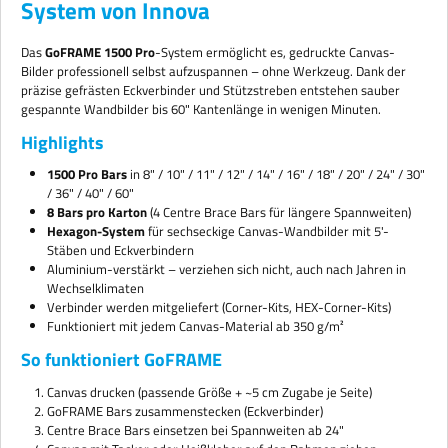
System von Innova
Das
GoFRAME 1500 Pro
-System ermöglicht es, gedruckte Canvas-
Bilder professionell selbst aufzuspannen – ohne Werkzeug. Dank der
präzise gefrästen Eckverbinder und Stützstreben entstehen sauber
gespannte Wandbilder bis 60" Kantenlänge in wenigen Minuten.
Highlights
1500 Pro Bars
in 8" / 10" / 11" / 12" / 14" / 16" / 18" / 20" / 24" / 30"
/ 36" / 40" / 60"
8 Bars pro Karton
(4 Centre Brace Bars für längere Spannweiten)
Hexagon-System
für sechseckige Canvas-Wandbilder mit 5'-
Stäben und Eckverbindern
Aluminium-verstärkt – verziehen sich nicht, auch nach Jahren in
Wechselklimaten
Verbinder werden mitgeliefert (Corner-Kits, HEX-Corner-Kits)
Funktioniert mit jedem Canvas-Material ab 350 g/m²
So funktioniert GoFRAME
Canvas drucken (passende Größe + ~5 cm Zugabe je Seite)
GoFRAME Bars zusammenstecken (Eckverbinder)
Centre Brace Bars einsetzen bei Spannweiten ab 24"