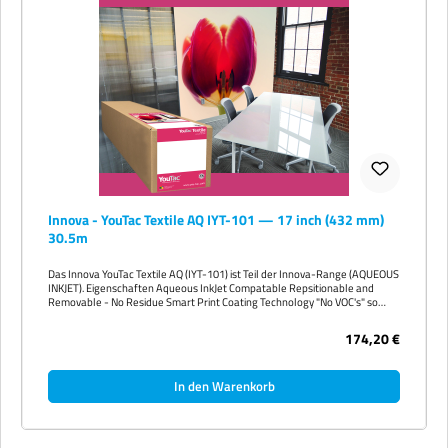
Innova - YouTac Textile AQ IYT-101 — 17 inch (432 mm)
30.5m
Das Innova YouTac Textile AQ (IYT-101) ist Teil der Innova-Range (AQUEOUS
INKJET). Eigenschaften Aqueous InkJet Compatable Repsitionable and
Removable - No Residue Smart Print Coating Technology "No VOC's" so
Home & Business Appropriate Terms: Payment Terms Cash with order (Pro-
Forma) 30 days end of month (subject to credit approval) Delivery Terms Ex
174,20 €
works Note All prices exclude VAT and can be subject to exchange rate
changes Verfügbare Größen 17 inch (432 mm) 30.5m 24 inch (610 mm)
30.5m 36 inch (914 mm) 30.5m 42 inch (1067 mm) 30.5m 60 inch (1524 mm)
In den Warenkorb
30.5m