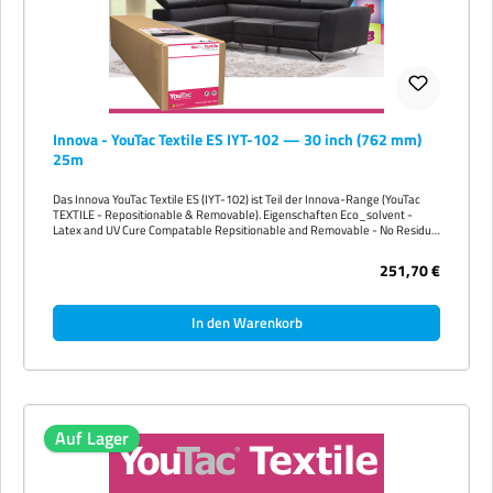
Innova - YouTac Textile ES IYT-102 — 30 inch (762 mm)
25m
Das Innova YouTac Textile ES (IYT-102) ist Teil der Innova-Range (YouTac
TEXTILE - Repositionable & Removable). Eigenschaften Eco_solvent -
Latex and UV Cure Compatable Repsitionable and Removable - No Residue
Smart Print Coating Technology "No VOC's" so Home & Business
Appropriate Verfügbare Größen 30 inch (762 mm) 25m 42 inch (1067 mm)
251,70 €
25m 54 inch (1372 mm) 25m 60 inch (1524 mm) 25m
In den Warenkorb
Auf Lager