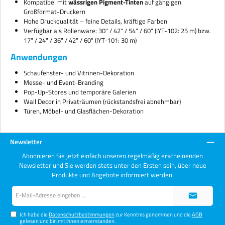
Kompatibel mit
wässrigen Pigment-Tinten
auf gängigen
Großformat-Druckern
Hohe Druckqualität – feine Details, kräftige Farben
Verfügbar als Rollenware: 30" / 42" / 54" / 60" (IYT-102: 25 m) bzw.
17" / 24" / 36" / 42" / 60" (IYT-101: 30 m)
Anwendungen
Schaufenster- und Vitrinen-Dekoration
Messe- und Event-Branding
Pop-Up-Stores und temporäre Galerien
Wall Decor in Privaträumen (rückstandsfrei abnehmbar)
Türen, Möbel- und Glasflächen-Dekoration
Newsletter
Abonnieren Sie jetzt einfach unseren regelmäßig erscheinenden
Newsletter und Sie werden stets unter den Ersten sein, über neue
Produkte und Angebote informiert werden.
E-
Mail-
Adresse*
Ich habe die
Datenschutzbestimmungen
zur Kenntnis genommen und die
AGB
gelesen und bin mit ihnen einverstanden.