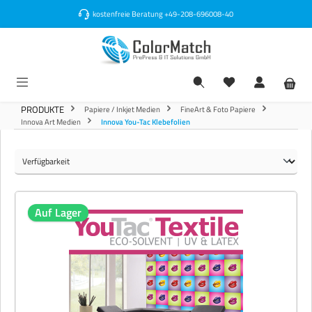
alt springen
kostenfreie Beratung
+49-208-696008-40
PRODUKTE
Papiere / Inkjet Medien
FineArt & Foto Papiere
Innova Art Medien
Innova You-Tac Klebefolien
Auf Lager