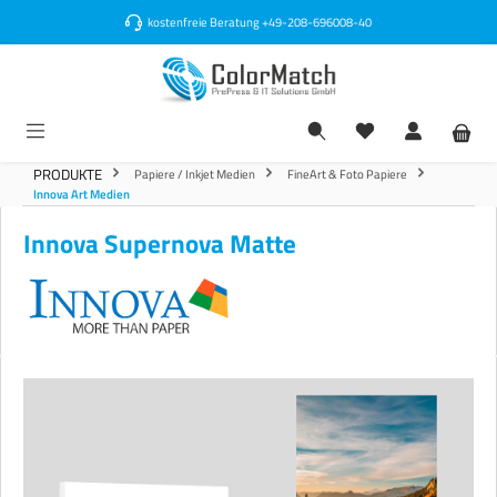
alt springen
kostenfreie Beratung
+49-208-696008-40
PRODUKTE
Papiere / Inkjet Medien
FineArt & Foto Papiere
Innova Art Medien
Innova Supernova Matte
Bildergalerie überspringen