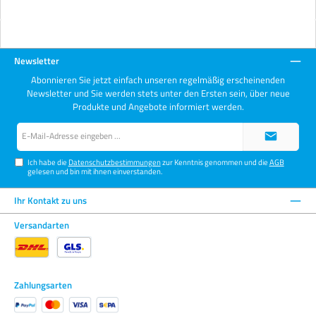
Newsletter
Abonnieren Sie jetzt einfach unseren regelmäßig erscheinenden
Newsletter und Sie werden stets unter den Ersten sein, über neue
Produkte und Angebote informiert werden.
E-
Mail-
Adresse*
Ich habe die
Datenschutzbestimmungen
zur Kenntnis genommen und die
AGB
gelesen und bin mit ihnen einverstanden.
Ihr Kontakt zu uns
Versandarten
Zahlungsarten