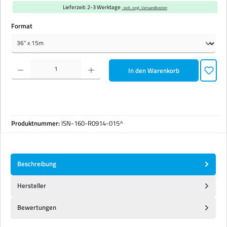
Lieferzeit: 2-3 Werktage
· evtl. zzgl. Versandkosten
auswählen
Format
Produkt Anzahl: Gib den gewünschten Wert ein oder benutze die Schaltflächen um die Anzahl zu erhöhen 
In den Warenkorb
Produktnummer:
ISN-160-R0914-015^
Beschreibung
Hersteller
Bewertungen