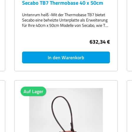
Secabo TB7 Thermobase 40 x 50cm
Untenrum heiß -Mit der Thermobase TB7 bietet
Secabo eine beheizte Unterplatte als Erweiterung
für Ihre 40cm x 50cm Modelle von Secabo, wie TC7
SMART, TS7 SMART, TPD7 und TPD7 PREMIUM,
sowie für viele ältere Modelle.Die Hitze kommt bei
632,34 €
der neuen TB7 in einer Transferpresse nicht nur
von oben, sondern zusätzlich auch von unten. Dies
ermöglicht insgesamt niedrigere Transfer-
Temperaturen, kürzere Transferzeiten und
In den Warenkorb
verringert Abdrücke auf den Textilien. Außerdem
kann die Temperatur durch die zweite Heizplatte
verringert werden, was wiederum den Stoff
schont.Die beheizbare Unterplatte empfiehlt sich
besonders für empfindliche Textilien. Auch White-
Toner-Transfers und Sublimations-Transfers
Auf Lager
gelingen bei einer Unterplatte mit fest definierter
Hitze wesentlich zuverlässiger, reproduzierbarer
und in höherer Qualität!Die Temperatur der TB7
wird mit einem eigenen Secabo Controller
geregelt. Die Thermobase ist weich gepolstert,
kann je nach Anwendung aber auch mit einer
harten oder extra weichen Matte ausgestattet
werden. Zum Lieferumfang gehört außerdem ein