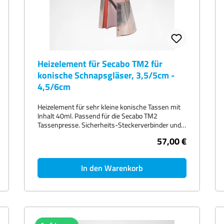
Schonbezug. Die Thermobase TB7 ist leicht zu
montieren, auch auf Secabo
Schnellwechselsystemen oder einer Slide-
Erweiterung. Technische Daten Größe
Arbeitsfläche: 40 x 50cmmax. Temperatur:
160°CStromversorgung: Wechselspannung 230V
/ 50Hz - 60Hz, 2,0kWUmgebung: +5°C ´+35°C/
Heizelement für Secabo TM2 für
30%-70% LuftfeuchtigkeitAbmessungen; 41 x 51 x
konische Schnapsgläser, 3,5/5cm -
7cmGewicht 13kgLieferumfang: Heizplatte,
4,5/6cm
Silikonmatte, Überzug, Controller Box,
Tischhalterung für Controller Box, C13 Kaltgeräte-
Anschlusskabel
Heizelement für sehr kleine konische Tassen mit
Inhalt 40ml. Passend für die Secabo TM2
Tassenpresse. Sicherheits-Steckerverbinder und
Handschrauben für einfaches und schnelles
57,00 €
Wechseln der Heizmanschetten.
In den Warenkorb