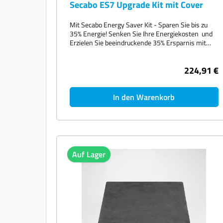
Secabo ES7 Upgrade Kit mit Cover
Mit Secabo Energy Saver Kit - Sparen Sie bis zu
35% Energie! Senken Sie Ihre Energiekosten und
Erzielen Sie beeindruckende 35% Ersparnis mit
den speziellen Upgrade-Kits. Auf einen Blick:
Kompatibel mit den Modellen TC7 LITE, TC7
224,91 €
SMART, TS7 SMART Effizienteres Arbeiten:
Senkung des Energieverbrauchs und Verringerung
der Betriebskosten. Erhöhter Schutz: Die neue
Abdeckhaube bietet zusätzliche Sicherheit
In den Warenkorb
während des Betriebs. Wertsteigerung: Erhöht die
Lebensdauer und Effizienz Ihrer bestehenden
Transferpresse. Schnelle und unkomplizierte
Installation: Ohne großen Aufwand in kurzer Zeit
montiert. Machen Sie Ihre TC7 LITE, TC7 SMART
oder TS7 SMART fit für die Zukunft. Mit dem
Auf Lager
Secabo ES7 Upgrade Kit bringen Sie Ihre Maschine
auf den neuesten Stand der Technik. Das Kit
wurde speziell entwickelt, um Ihre bestehende
Transferpresse mit den neuesten
Energieeinsparungs- und Sicherheitsmerkmalen
auszurüsten. Durch das einfache Hinzufügen der
neuen Abdeckhaube profitieren Sie nicht nur von
einem erhöhten Schutz, sondern auch von einer