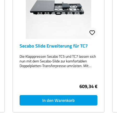
Secabo Slide Erweiterung für TC7
Die Klapppressen Secabo TC5 und TC7 lassen sich
nun mit dem Secabo-Slide zur komfortablen
Doppelplatten-Transferpresse umrüsten. Mit
wenigen Handgriffen ist der stabile Slide mit der
Transferpresse verschraubt. Der Slide basiert auf
dem bekannten Schnellwechsler-Prinzip von
Secabo und lässt sich am Handgriff mit wenig
609,34 €
Kraftaufwand in die jeweiligen Endpositionen links
und rechts schieben. Im Lieferumgang enthalten
ist ein Beam-Adapter, um die originale Basisplatte
In den Warenkorb
der Transferpresse weiter nutzen zu können.
Ferner passen alle Wechselplatten im Sortiment
auf den Slide. Diese sind separat erhältlich und