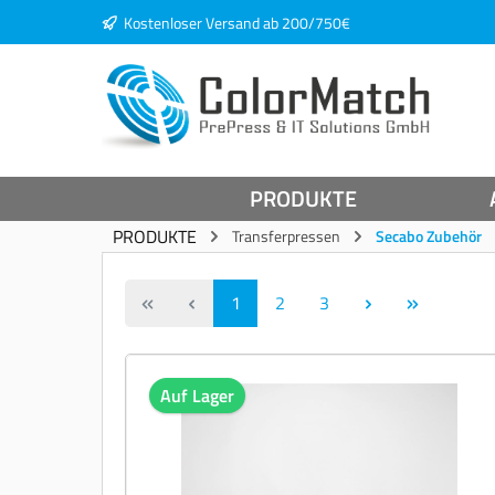
Kostenloser Versand ab 200/750€
springen
Zur Hauptnavigation springen
PRODUKTE
PRODUKTE
Transferpressen
Secabo Zubehör
1
2
3
Auf Lager