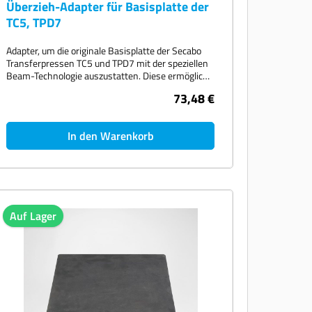
Überzieh-Adapter für Basisplatte der
TC5, TPD7
Adapter, um die originale Basisplatte der Secabo
Transferpressen TC5 und TPD7 mit der speziellen
Beam-Technologie auszustatten. Diese ermöglicht
das bequeme Überziehen von Textilien über die
73,48 €
Basisplatte. Es ist kein Schnellwechsel-System
erforderlich, um diesen Überzieh-Adapter zu
montieren.
In den Warenkorb
Auf Lager