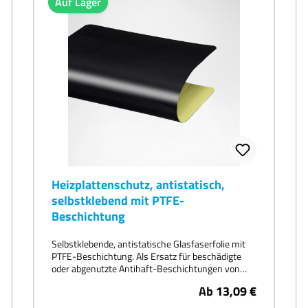
Auf Lager
Heizplattenschutz, antistatisch,
selbstklebend mit PTFE-
Beschichtung
Selbstklebende, antistatische Glasfaserfolie mit
PTFE-Beschichtung. Als Ersatz für beschädigte
oder abgenutzte Antihaft-Beschichtungen von
Transferpressen, Zuschnitt 28 x 38cm oder 38 x
Ab
13,09 €
38cm oder 40 x 50cm, geeignet für alle gängige
Transferpressen-Modelle von Stahls, Secabo, etc.