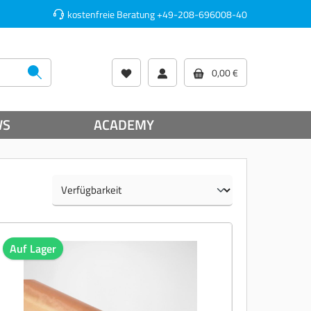
kostenfreie Beratung
+49-208-696008-40
0,00 €
WS
ACADEMY
Auf Lager