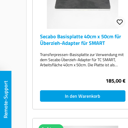
signifikanten Reduzierung des Energieverbrauchs.
Upgraden Sie jetzt und arbeiten Sie
energiesparender und sicherer! Mit den Secabo
Energy Saver Upgrade Kits erhalten Sie nicht nur
eine energiesparende Lösung, sondern auch einen
sicheren und zuverlässigen Arbeitsablauf. Setzen
Sie auf Innovation und Qualität – für eine
Secabo Basisplatte 40cm x 50cm für
nachhaltige und effiziente Arbeitsweise.
Überzieh-Adapter für SMART
Transferpressen-Basisplatte zur Verwendung mit
dem Secabo Überzieh-Adapter für TC SMART,
Arbeitsfläche 40cm x 50cm. Die Platte ist als
zusätzliche Basisplatte für zum Beispiel eine TC5
SMART Transferpresse mit entsprechender Slide
185,00 €
Erweiterung gedacht. Ein passender Überzieh-
Remote-Support
Adapter ist nicht im Lieferumfang enthalten.
In den Warenkorb