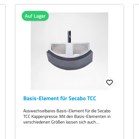
können in Sekunden montiert und wieder entfernt
werden.
Auf Lager
Basis-Element für Secabo TCC
Auswechselbares Basis-Element für die Secabo
TCC Kappenpresse. Mit den Basis-Elementen in
verschiedenen Größen lassen sich auch
besonders kleine oder besonders große Caps und
Hüte einwandfrei in der Presse verarbeiten.