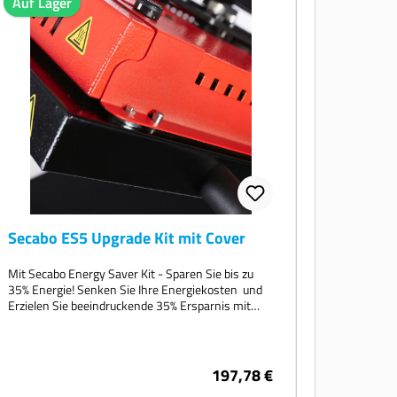
Auf Lager
Secabo ES5 Upgrade Kit mit Cover
Mit Secabo Energy Saver Kit - Sparen Sie bis zu
35% Energie! Senken Sie Ihre Energiekosten und
Erzielen Sie beeindruckende 35% Ersparnis mit
den speziellen Upgrade-Kits. Auf einen Blick:
Kompatibel mit den Modellen TC5 LITE, TC5
SMART, TS5 Economy Energiesparend: Reduziert
den Energieverbrauch Ihrer Maschine und spart
197,78 €
Kosten Sicherheit zuerst: Mitgelieferte