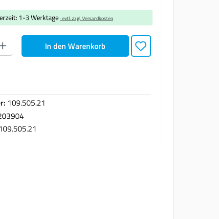
ferzeit: 1-3 Werktage
· evtl. zzgl. Versandkosten
den gewünschten Wert ein oder benutze die Schaltflächen um die Anzahl zu erhöhen oder zu
In den Warenkorb
r:
109.505.21
203904
109.505.21