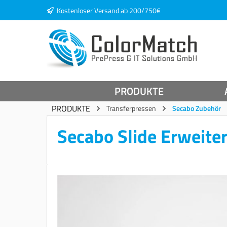
Kostenloser Versand ab 200/750€
springen
Zur Hauptnavigation springen
PRODUKTE
PRODUKTE
Transferpressen
Secabo Zubehör
Secabo Slide Erweite
Bildergalerie überspringen