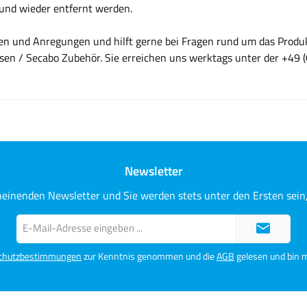
und wieder entfernt werden.
gen und Anregungen und hilft gerne bei Fragen rund um das Produ
ssen / Secabo Zubehör. Sie erreichen uns werktags unter der +49
Newsletter
heinenden Newsletter und Sie werden stets unter den Ersten sei
E-
Mail-
Adresse*
chutzbestimmungen
zur Kenntnis genommen und die
AGB
gelesen und bin m