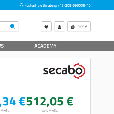
kostenfreie Beratung
+49-208-696008-40
0,00 €
WS
ACADEMY
,34 €
512,05 €
. MwSt.
exkl. MwSt.