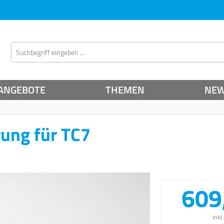
ANGEBOTE
THEMEN
NE
rung für TC7
609
inkl