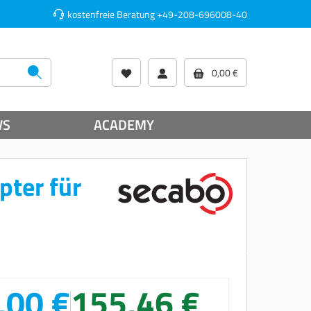
kostenfreie Beratung
+49-208-696008-40
0,00 €
WS
ACADEMY
pter für
,00 €
155,46 €