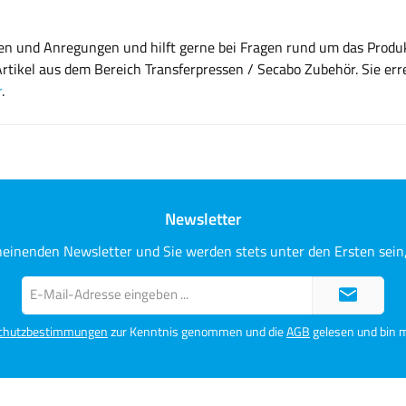
gen und Anregungen und hilft gerne bei Fragen rund um das Produ
tikel aus dem Bereich Transferpressen / Secabo Zubehör. Sie err
r
.
Newsletter
heinenden Newsletter und Sie werden stets unter den Ersten sei
E-
Mail-
Adresse*
chutzbestimmungen
zur Kenntnis genommen und die
AGB
gelesen und bin m