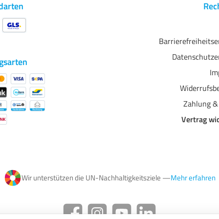
darten
Rech
Barrierefreiheits
Datenschutze
gsarten
Im
Widerrufsb
Zahlung &
Vertrag wi
Wir unterstützen die UN-Nachhaltigkeitsziele —
Mehr erfahren
Facebook
Instagram
YouTube
LinkedIn