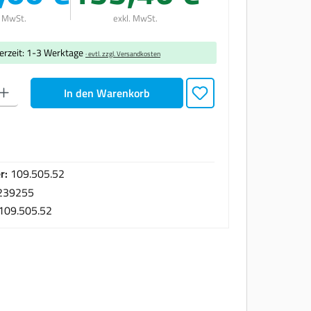
. MwSt.
exkl. MwSt.
ferzeit: 1-3 Werktage
· evtl. zzgl. Versandkosten
den gewünschten Wert ein oder benutze die Schaltflächen um die Anzahl zu erhöhen oder zu
In den Warenkorb
r:
109.505.52
239255
109.505.52