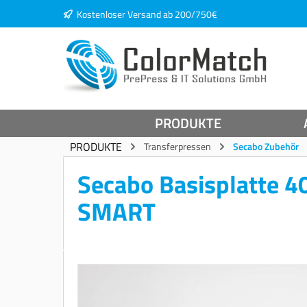
Kostenloser Versand ab 200/750€
springen
Zur Hauptnavigation springen
PRODUKTE
PRODUKTE
Transferpressen
Secabo Zubehör
Secabo Basisplatte 4
SMART
Bildergalerie überspringen