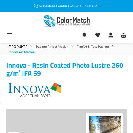
alt springen
kostenfreie Beratung
+49-208-696008-40
PRODUKTE
Papiere / Inkjet Medien
FineArt & Foto Papiere
Innova Art Medien
Innova - Resin Coated Photo Lustre 260
g/m² IFA 59
Bildergalerie überspringen