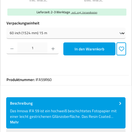
Lieferzeit: 2-3 Werktage
· evtl. zzgl. Versandkosten
auswählen
Verpackungseinheit
Produkt Anzahl: Gib den gewünschten Wert ein oder benutze die Schaltflächen um die Anzahl zu erhöhen 
In den Warenkorb
Produktnummer:
IFA59R60
Beschreibung
Das Innova IFA 59 ist ein hochweiß beschichtetes Fotopapier mit
einer leicht gestrichenen Gllänzoberfläche. Das Resin Coated…
Mehr