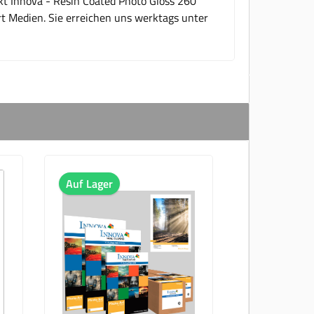
kt Innova - Resin Coated Photo Gloss 260
rt Medien. Sie erreichen uns werktags unter
Auf Lager