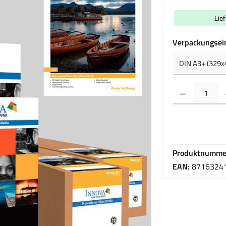
Lie
Verpackungsei
Produkt Anzahl: Gib 
Produktnumme
EAN:
8716324