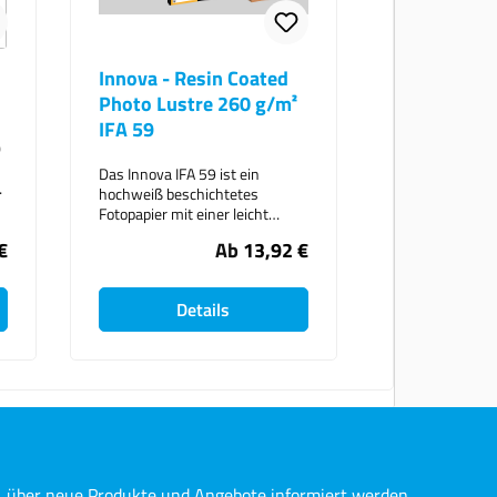
Innova - Resin Coated
Photo Lustre 260 g/m²
IFA 59
0
Das Innova IFA 59 ist ein
hochweiß beschichtetes
Fotopapier mit einer leicht
gestrichenen Gllänzoberfläche.
€
Ab
13,92 €
Das Resin Coated Photo Lustre
ist mit Pigment- und
Farbstofftinten kompatibel.Ideal
Details
für Drucke, wo Sie die Wirkung
von Glanz, aber mit einem
etwas weicheren Gefühl wollen,
ist dieses RC-Papier eine
fantastische Wahl für
r
Fotografen und Künstler, die
Reproduktionen ihrer Arbeit zu
r
schaffen. Bei einer
mikroporösen Beschichtung ist
die Oberfläche trocken, sobald
n, über neue Produkte und Angebote informiert werden.