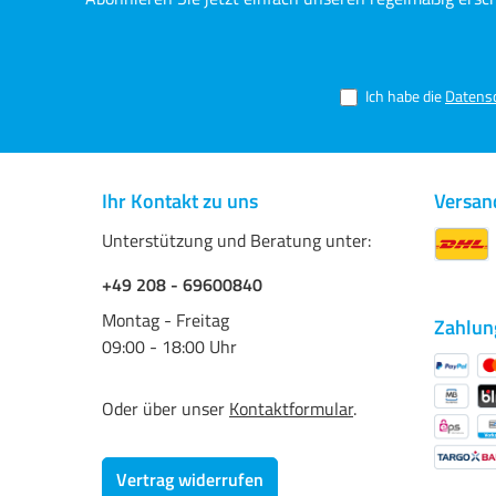
Smooth Gloss 285 g/m²
T
3
P
Ich habe die
Datens
Ihr Kontakt zu uns
Versan
Unterstützung und Beratung unter:
+49 208 - 69600840
Montag - Freitag
Zahlun
09:00 - 18:00 Uhr
Oder über unser
Kontaktformular
.
Vertrag widerrufen