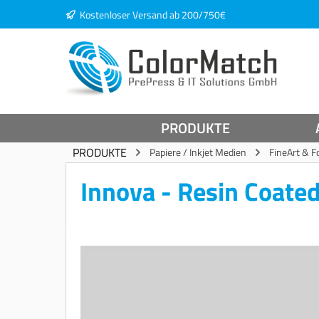
Kostenloser Versand ab 200/750€
springen
Zur Hauptnavigation springen
PRODUKTE
PRODUKTE
Papiere / Inkjet Medien
FineArt & F
Innova - Resin Coate
Bildergalerie überspringen