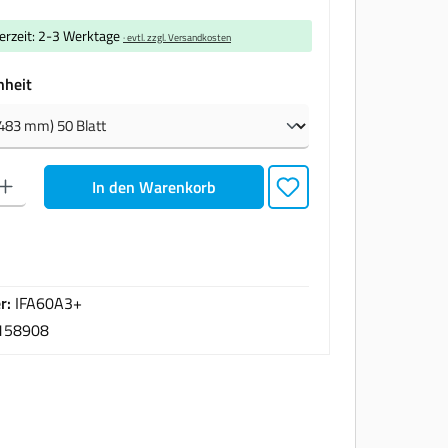
ferzeit: 2-3 Werktage
· evtl. zzgl. Versandkosten
auswählen
nheit
den gewünschten Wert ein oder benutze die Schaltflächen um die Anzahl zu erhöhen oder zu
In den Warenkorb
r:
IFA60A3+
158908