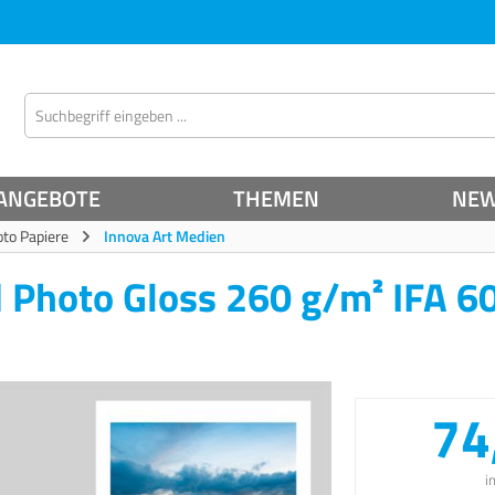
ANGEBOTE
THEMEN
NE
oto Papiere
Innova Art Medien
d Photo Gloss 260 g/m² IFA 6
74
i