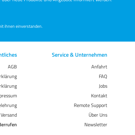
sie bedruckt wurde, und die
harzbeschichtete Basis verleiht
wasserbeständige und flache
n
Eigenschaften.
Papiereigenschaften im
it ihnen einverstanden.
Überblick: Glatter Glanz 100%
Baumwolle hochweiß OBA frei
säure- und ligninfrei -
Archivierung Kristallschicht-
Beschichtungstechnologie
tliches
Service & Unternehmen
AGB
Anfahrt
erklärung
FAQ
rklärung
Jobs
pressum
Kontakt
elehrung
Remote Support
 Versand
Über Uns
derrufen
Newsletter