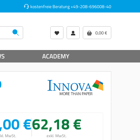
kostenfreie Beratung
+49-208-696008-40
0,00 €
WS
ACADEMY
0
,00 €
62,18 €
nkl. MwSt.
exkl. MwSt.