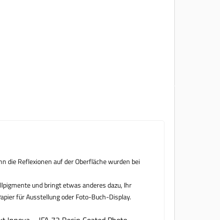
nn die Reflexionen auf der Oberfläche wurden bei
llpigmente und bringt etwas anderes dazu, Ihr
Papier für Ausstellung oder Foto-Buch-Display.
kt Innova – IFA 72 Resin Coated Photo