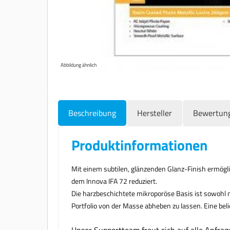
Abbildung ähnlich
Beschreibung
Hersteller
Bewertun
Produktinformationen
Mit einem subtilen, glänzenden Glanz-Finish ermögli
dem Innova IFA 72 reduziert.
Die harzbeschichtete mikroporöse Basis ist sowohl m
Portfolio von der Masse abheben zu lassen. Eine beli
Unser Supportteam freut sich auf alle Anfra