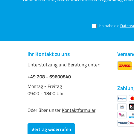
Smooth Gloss 285 g/m²
Textur
300 g/
Press 
White
Ich habe die
Datens
Ihr Kontakt zu uns
Versan
Unterstützung und Beratung unter:
+49 208 - 69600840
Montag - Freitag
Zahlun
09:00 - 18:00 Uhr
Oder über unser
Kontaktformular
.
Vertrag widerrufen