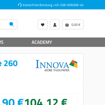
kostenfreie Beratung
+49-208-696008-40
0,00 €
WS
ACADEMY
e 260
,90 €
104,12 €