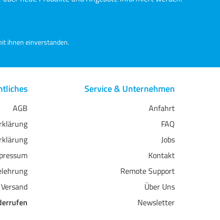
für Display in Frames oder
Bindung in Foto-Portfolios
kinderleicht.
it ihnen einverstanden.
tliches
Service & Unternehmen
AGB
Anfahrt
erklärung
FAQ
rklärung
Jobs
pressum
Kontakt
elehrung
Remote Support
 Versand
Über Uns
derrufen
Newsletter