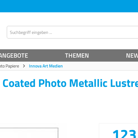
ANGEBOTE
THEMEN
NE
oto Papiere
Innova Art Medien
 Coated Photo Metallic Lustr
123