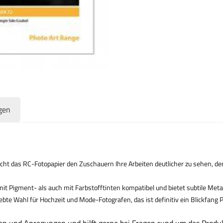
gen
cht das RC-Fotopapier den Zuschauern Ihre Arbeiten deutlicher zu sehen, de
it Pigment- als auch mit Farbstofftinten kompatibel und bietet subtile Meta
ebte Wahl für Hochzeit und Mode-Fotografen, das ist definitiv ein Blickfang 
gen und Anregungen und hilft gerne bei Fragen rund um das Produ