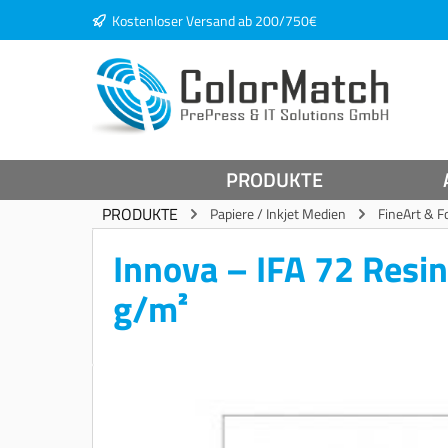
Kostenloser Versand ab 200/750€
springen
Zur Hauptnavigation springen
PRODUKTE
PRODUKTE
Papiere / Inkjet Medien
FineArt & F
Innova – IFA 72 Resin
g/m²
Bildergalerie überspringen