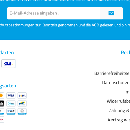
ed Bright White Cotton
sie bedruckt wurde, und die
m² IFA27 - Innova - Cold
harzbeschichtete Basis verleiht
E-
Rough Textured Bright
wasserbeständige und flache
Mail-
 300 g/m²
Eigenschaften.
Adresse*
Papiereigenschaften im
chutzbestimmungen
zur Kenntnis genommen und die
AGB
gelesen und bin m
Überblick: Glatter Glanz 100%
Baumwolle hochweiß OBA frei
säure- und ligninfrei -
Archivierung Kristallschicht-
Beschichtungstechnologie
darten
Rech
Barrierefreiheits
Datenschutze
gsarten
Im
Widerrufsb
Zahlung &
Vertrag wi