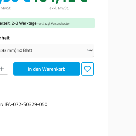
. MwSt.
exkl. MwSt.
ferzeit: 2-3 Werktage
· evtl. zzgl. Versandkosten
auswählen
nheit
den gewünschten Wert ein oder benutze die Schaltflächen um die Anzahl zu erhöhen oder zu
In den Warenkorb
r:
IFA-072-S0329-050