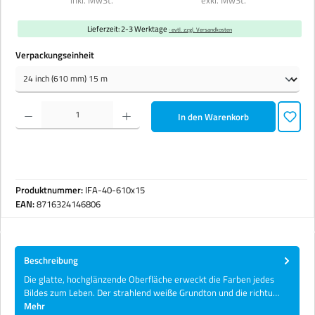
Lieferzeit: 2-3 Werktage
· evtl. zzgl. Versandkosten
auswählen
Verpackungseinheit
Produkt Anzahl: Gib den gewünschten Wert ein oder benutze die Schaltflächen um die Anzahl zu erhöhen 
In den Warenkorb
Produktnummer:
IFA-40-610x15
EAN:
8716324146806
Beschreibung
Die glatte, hochglänzende Oberfläche erweckt die Farben jedes
Bildes zum Leben. Der strahlend weiße Grundton und die richtu…
Mehr