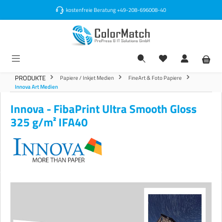
alt springen
kostenfreie Beratung
+49-208-696008-40
PRODUKTE
Papiere / Inkjet Medien
FineArt & Foto Papiere
Innova Art Medien
Innova - FibaPrint Ultra Smooth Gloss
325 g/m² IFA40
Bildergalerie überspringen