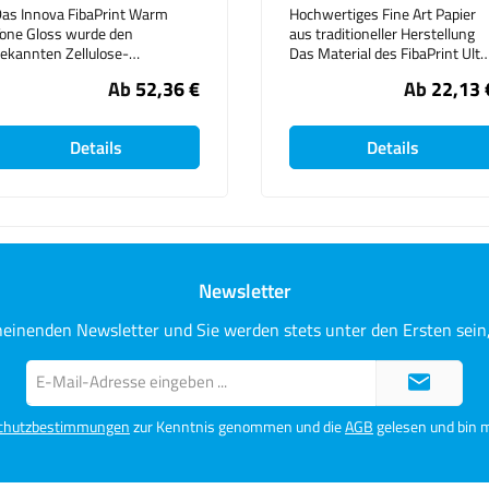
as Innova FibaPrint Warm
Hochwertiges Fine Art Papier
one Gloss wurde den
aus traditioneller Herstellung
ekannten Zellulose-
Das Material des FibaPrint Ultr
basierenden Medien
Smooth Semi-Matt basiert auf
Ab
52,36 €
Ab
22,13 
achempfunden, so wie diese in
einem herkömmlichen
er professionellen Fotografie
Photopapier, welches zusätzlic
isher eingesetzt wurden.300
mit einer Säuresperrschicht
Details
Details
ramm/m² für alle
ausgestattet wurde. Die
wasserbasierende
mikroporöse, halb-matte
intenstrahldrucker. Keine
Oberfläche sorgt mit seiner
ptischen Aufheller und somit
speziellen Beschichtung für
n absoluter Museumsqualität.
eine brillante Farbwiedergabe.
apiereigenschaften im
Die Alternative zu den digitalen
erblick: - Geeignet für
FibaPrint Produkten von
Newsletter
igitaldruck (Fibre Print) ,
InnovaArt. Inova Art haben mit
unst- und Foto-
dem Erfolg ihrer neuen
eproduktionen - Foto-
FibaPrint Glanz Inkjet Papier
heinenden Newsletter und Sie werden stets unter den Ersten sei
estauration - Gruß- und
durch die Auszeichnung mit
ostkarten (Kunstdrucke) -
dem "Best Independent Inkjet
E-
Präsentationsmedium für
Paper" in der Technical Image
Mail-
Kunstausstellungen
Press Association Awards
Adresse*
2006, die "Oscars" der
chutzbestimmungen
zur Kenntnis genommen und die
AGB
gelesen und bin m
Fotoindustrie gesiegt.
Papiereigenschaften im
Überblick: - ultraglatte