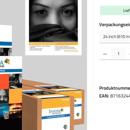
Lie
Verpackungsei
Produkt Anzahl: Gib 
Produktnumme
EAN:
8716324