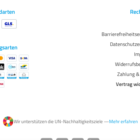
Oberfläche - semi-matt -
brillant-weiß - säurefreies
darten
Rech
Rohpapier - einseitig
beschichtet
Barrierefreiheits
Datenschutze
gsarten
Im
Widerrufsb
Zahlung &
Vertrag wi
Wir unterstützen die UN-Nachhaltigkeitsziele —
Mehr erfahren