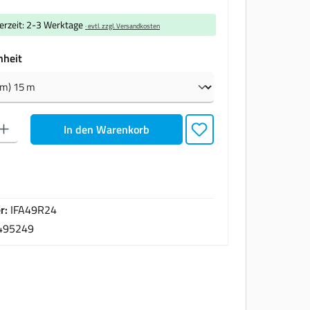
ferzeit: 2-3 Werktage
· evtl. zzgl. Versandkosten
auswählen
nheit
den gewünschten Wert ein oder benutze die Schaltflächen um die Anzahl zu erhöhen oder zu
In den Warenkorb
r:
IFA49R24
495249