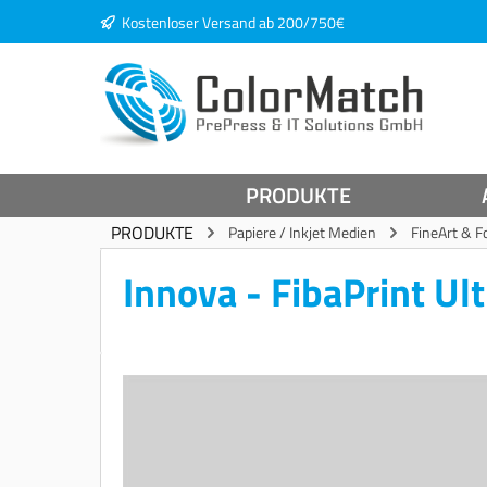
Kostenloser Versand ab 200/750€
springen
Zur Hauptnavigation springen
PRODUKTE
PRODUKTE
Papiere / Inkjet Medien
FineArt & F
Innova - FibaPrint U
Bildergalerie überspringen