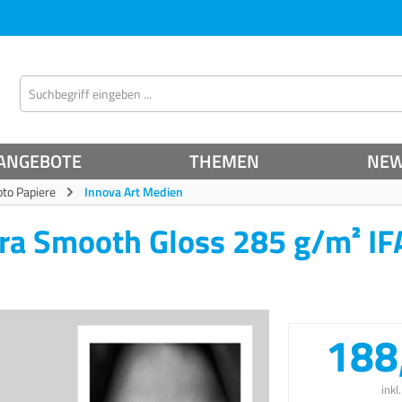
ANGEBOTE
THEMEN
NE
oto Papiere
Innova Art Medien
ltra Smooth Gloss 285 g/m² I
188
inkl