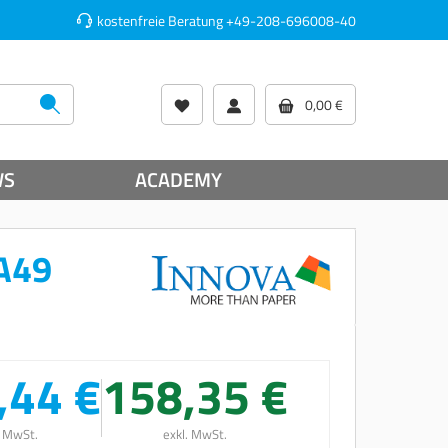
kostenfreie Beratung
+49-208-696008-40
0,00 €
WS
ACADEMY
FA49
,44 €
158,35 €
. MwSt.
exkl. MwSt.