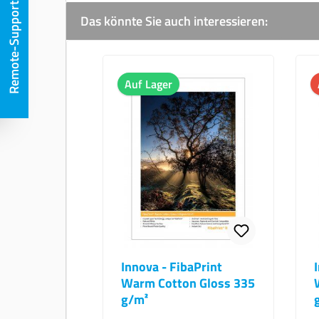
Remote-Support
Das könnte Sie auch interessieren:
Produktgalerie überspringen
Auf Lager
Innova - FibaPrint
Warm Cotton Gloss 335
g/m²