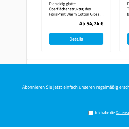
Die seidig glatte
D
Oberflächenstruktur, des
T
FibraPrint Warm Cotton Gloss,
b
wurde entwickelt um die
Ab
54,74 €
natürlichen Eigenschaften
n
eines fließenden natürlich-
d
weißen Kunstdruckpapiers zu
b
Details
erzeugen.Gleichzeitig wird die
G
natürliche Ästhetik bei diesem
Papier von Künstlern
T
hervorgehoben. Die Oberfläche
o
hat einen besonderen Glanz, ist
i
mikroporös beschichtet, für
P
hochwertige Fine Art &
Üb
fotografische Reproduktion und
D
Druck entwickelt.
K
Papiereigenschaften im
R
Abonnieren Sie jetzt einfach unseren regelmäßig ersc
Überblick: - 100% Baumwolle
R
Inkjet Kunstdruckpapier -
P
Natürlich weiß - Extrem glatte
glänzende Oberfläche - Fiba
basierende Fotoqualität -
Ich habe die
Datens
Archival-Säure und Lignin frei -
Pigment & Farbstoff Tinte
kompatibel - Hervorragende