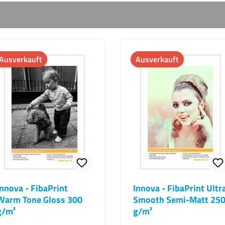
Ausverkauft
Ausverkauft
Innova - FibaPrint
Innova - FibaPrint Ultr
Warm Tone Gloss 300
Smooth Semi-Matt 25
g/m²
g/m²