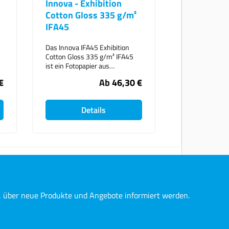
Innova - Exhibition
Cotton Gloss 335 g/m²
IFA45
Das Innova IFA45 Exhibition
Cotton Gloss 335 g/m² IFA45
ist ein Fotopapier aus
Baumwolle welches nach dem
€
Ab
46,30 €
t
Vorbild eines traditionellen
e
Faser-basierten Papiers in der
Dunkelkammer modelliert
Details
wurde. Es ist ein natürliches
weißes ultra glattes Papier mit
ausgezeichneter Farbskala und
Archivqualität. Glatter Glanz
n
100% Baumwolle Natürliches
Weiß OBA frei säure- und
ligninfrei - Archivierung
Kristallschicht-
Beschichtungstechnologie
n, über neue Produkte und Angebote informiert werden.