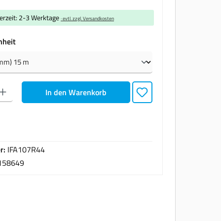
ferzeit: 2-3 Werktage
· evtl. zzgl. Versandkosten
auswählen
nheit
den gewünschten Wert ein oder benutze die Schaltflächen um die Anzahl zu erhöhen oder zu
In den Warenkorb
r:
IFA107R44
158649