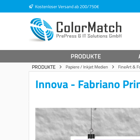
Kostenloser Versand ab 200/750€
springen
Zur Hauptnavigation springen
PRODUKTE
PRODUKTE
Papiere / Inkjet Medien
FineArt & F
Innova - Fabriano Pr
Bildergalerie überspringen