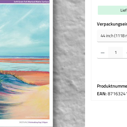
Lie
Verpackungsei
Produkt Anzahl: Gib 
Produktnumme
EAN:
8716324