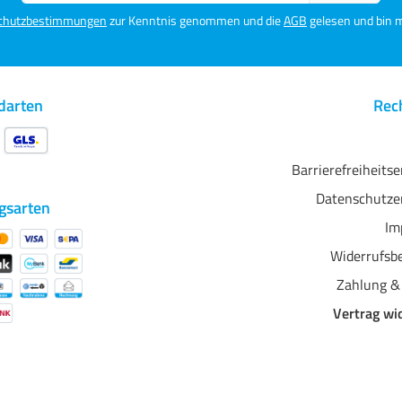
Das Bariumsulfat macht das
Adresse*
Papier sehr
chutzbestimmungen
zur Kenntnis genommen und die
AGB
gelesen und bin m
feuchtigkeitsbeständig.
Dadurch kann das Papier viel
Tinte aufnehmen, ohne
auszubluten, sodass die
Ausdrucke stets gestochen
darten
Rech
scharf sind. IFA69 ist säurefrei
(neutraler pH-Wert), ist
„natürlich weiß“ und enthält
kein Lignin.Drucke auf diesem
Barrierefreiheits
Material haben eine sehr lange
Datenschutze
Haltbarkeit (ca. 65 Jahre) und
gsarten
eine hohe
Im
Feuchtigkeitsbeständigkeit. In
Kombination mit pigmentierter
Widerrufsb
Tinte äußerst beständig gegen
Verfärbungen durch UV-Licht.
Zahlung &
Farbe oder Schwarzweiß:
immer beeindruckend schöne
Vertrag wi
Ergebnisse.