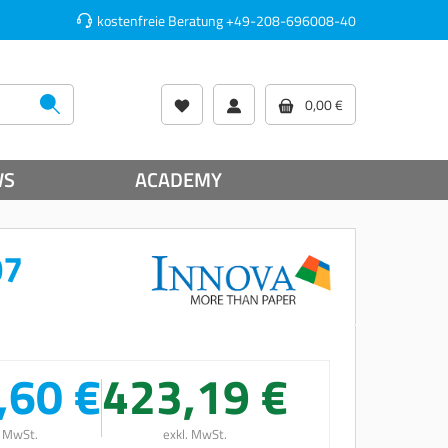
kostenfreie Beratung
+49-208-696008-40
0,00 €
WS
ACADEMY
07
,60 €
423,19 €
. MwSt.
exkl. MwSt.