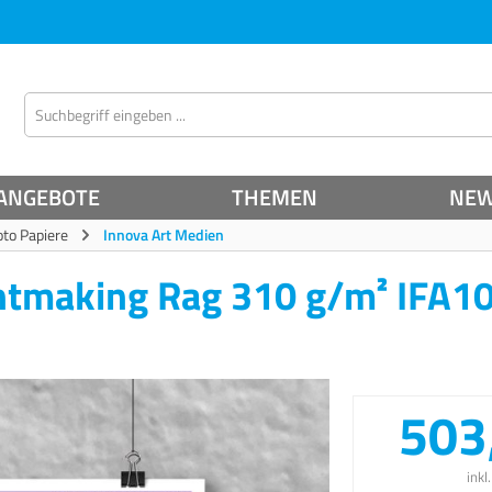
ANGEBOTE
THEMEN
NE
oto Papiere
Innova Art Medien
intmaking Rag 310 g/m² IFA1
503
inkl