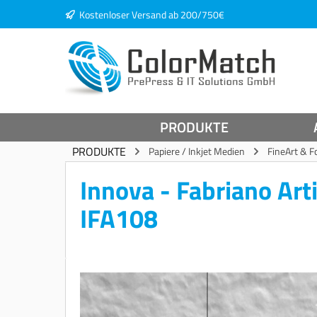
Kostenloser Versand ab 200/750€
springen
Zur Hauptnavigation springen
PRODUKTE
PRODUKTE
Papiere / Inkjet Medien
FineArt & F
Innova - Fabriano Art
IFA108
Bildergalerie überspringen