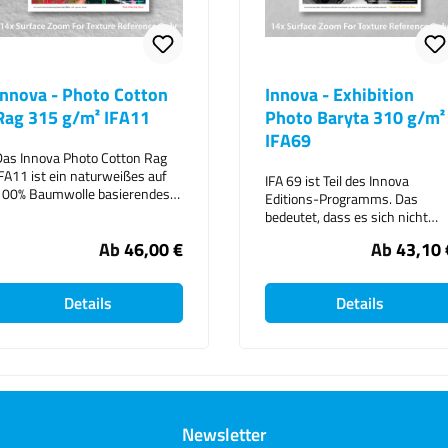
 - Photo Cotton
Innova - Exhibition
5 g/m² IFA11
Photo Baryta 310 g/m²
IFA69
va Photo Cotton Rag
 ein naturweißes auf
IFA 69 ist Teil des Innova
mwolle basierendes
Editions-Programms. Das
ie seidig-weiche
bedeutet, dass es sich nicht
e ist sowohl für Fotos
„nur“ um eine Papiersorte
Ab
46,00 €
Ab
43,10 €
ür digitale
handelt, sondern um Papier mit
oduktionen ideal. Es
einzigartigen Eigenschaften, die
msqualität, ist
zu Drucken höchster
 und hat keine
Details
Details
Bildqualität auf dem Medium
 Aufheller.
führen. Papiereigenschaften
genschaften im
vom Innova IFA69 Exhibition
:- Ausgezeichnete
Photo Baryta: Weiche,
t mit hoher
glänzende Oberfläche, versehen
igkeit- Naturweiße,
mit „Crystal Layer Coating“.
iche Oberfläche-
Diese Beschichtung enthält
umwolle-
Newsletter
Bariumsulfat. Das Ergebnis ist
ualität, ohne