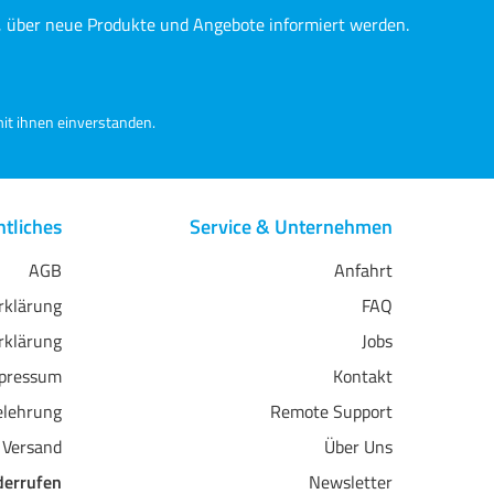
Beschichtungstechnologie
n, über neue Produkte und Angebote informiert werden.
it ihnen einverstanden.
tliches
Service & Unternehmen
AGB
Anfahrt
erklärung
FAQ
rklärung
Jobs
pressum
Kontakt
elehrung
Remote Support
 Versand
Über Uns
derrufen
Newsletter