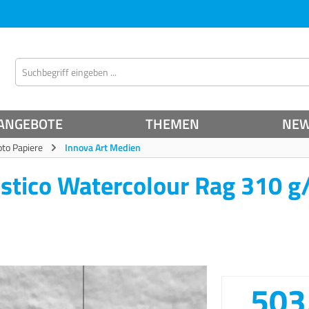
ANGEBOTE
THEMEN
NE
oto Papiere
Innova Art Medien
istico Watercolour Rag 310 g
503