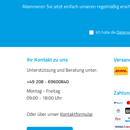
natürlich weiß - 315 g/m²
optische 
Abonnieren Sie jetzt einfach unseren regelmäßig ersc
mit allen
Pigmentt
Ich habe die
Datens
Ihr Kontakt zu uns
Versan
Unterstützung und Beratung unter:
+49 208 - 69600840
Montag - Freitag
Zahlun
09:00 - 18:00 Uhr
Oder über unser
Kontaktformular
.