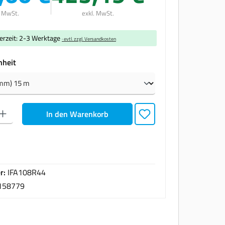
. MwSt.
exkl. MwSt.
ferzeit: 2-3 Werktage
· evtl. zzgl. Versandkosten
auswählen
nheit
den gewünschten Wert ein oder benutze die Schaltflächen um die Anzahl zu erhöhen oder zu
In den Warenkorb
r:
IFA108R44
158779