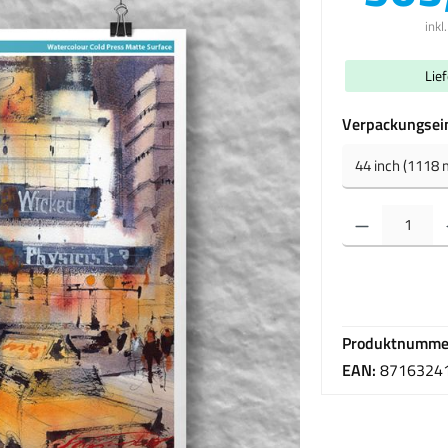
inkl
Lie
Verpackungsei
Produkt Anzahl: Gib 
Produktnumme
EAN:
8716324