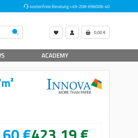
kostenfreie Beratung
+49-208-696008-40
0,00 €
WS
ACADEMY
/m²
,60 €
423,19 €