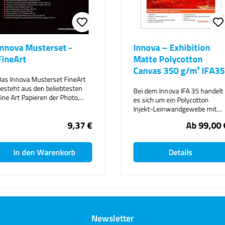
a Musterset -
Innova – Exhibition
rt
Matte Polycotton
Canvas 350 g/m² IFA35
ova Musterset FineArt
 aus den beliebtesten
Bei dem Innova IFA 35 handelt
 Papieren der Photo,
es sich um ein Polycotton
 und Canvas Serie. Sie
Injekt-Leinwandgewebe mit
n in diesem Musterset je
einer matten Beschichtung und
9,37 €
Ab
99,00 €
der 8 enthaltenen
ist kompatibel mit Pigment und
orten im DIN A4 Format
Farbstoff wässrige Tinten. Das
 folgenden Fine Art
Exhibition Matte Polycotton
- Soft
n den Warenkorb
Details
Canvas 350 g/m² schafft
d 315 g/m² IFA13
lebendige Drucke, dehnt sich
a - Rough Textured 315
sauber aus und kann wasser-
A14 - Innova - Smooth
oder lösemittelhaltige
315 g/m² IFA15 - Innova
Schutzbeschichtungen
White Cotton 280 g/m²
aufnehmen. Das enge,
 Innova - Decor
regelmäßige Webmuster eignet
ur Art 245 g/m² IFA24
Newsletter
sich gut für Porträt- und
a - Décor Smooth Art