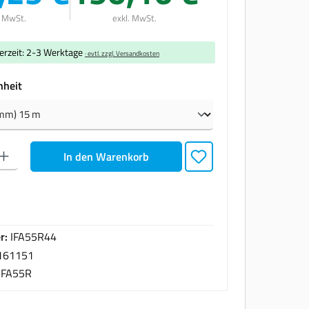
. MwSt.
exkl. MwSt.
ferzeit: 2-3 Werktage
· evtl. zzgl. Versandkosten
auswählen
nheit
den gewünschten Wert ein oder benutze die Schaltflächen um die Anzahl zu erhöhen oder zu
In den Warenkorb
r:
IFA55R44
161151
IFA55R