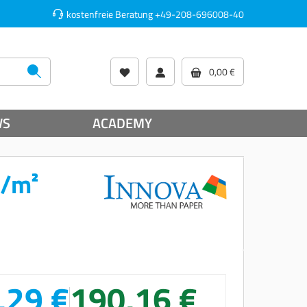
kostenfreie Beratung
+49-208-696008-40
0,00 €
WS
ACADEMY
g/m²
,29 €
190,16 €