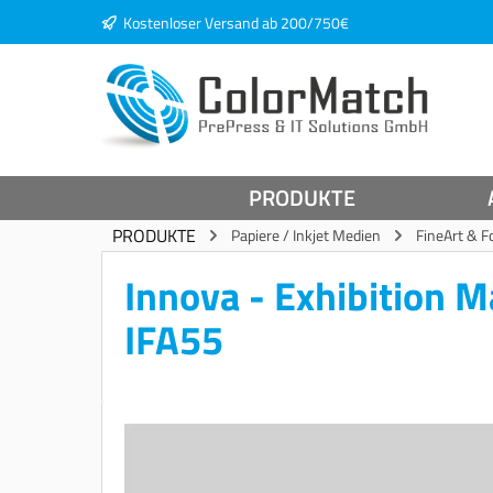
Kostenloser Versand ab 200/750€
springen
Zur Hauptnavigation springen
PRODUKTE
PRODUKTE
Papiere / Inkjet Medien
FineArt & F
Innova - Exhibition 
IFA55
Bildergalerie überspringen