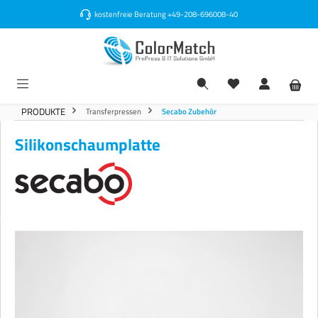
alt springen
kostenfreie Beratung
+49-208-696008-40
PRODUKTE
Transferpressen
Secabo Zubehör
Silikonschaumplatte
Bildergalerie überspringen