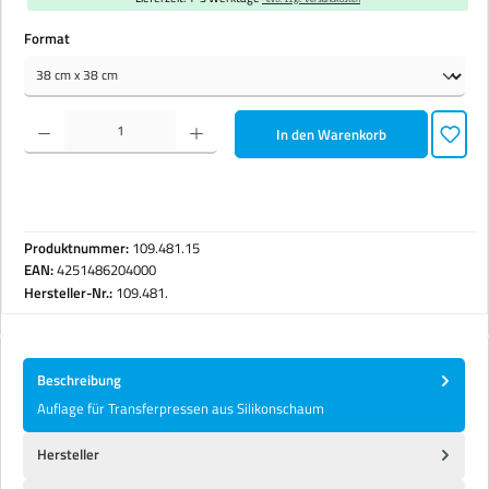
auswählen
Format
Produkt Anzahl: Gib den gewünschten Wert ein oder benutze die Schaltflächen um die Anzahl zu erhöhen 
In den Warenkorb
Produktnummer:
109.481.15
EAN:
4251486204000
Hersteller-Nr.:
109.481.
Beschreibung
Auflage für Transferpressen aus Silikonschaum
Hersteller