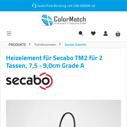
alt springen
kostenfreie Beratung
+49-208-696008-40
PRODUKTE
Transferpressen
Secabo Zubehör
Heizelement für Secabo TM2 für 2
Tassen, 7,5 - 9,0cm Grade A
Bildergalerie überspringen