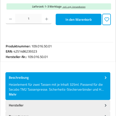
Lieferzeit: 1-3 Werktage
· evtl. zzgl. Versandkosten
Produkt Anzahl: Gib den gewünschten Wert ein oder benutze die Schaltflächen um die Anzahl zu erhöhen 
In den Warenkorb
Produktnummer:
109.016.50.01
EAN:
4251486239323
Hersteller-Nr.:
109.016.50.01
Beschreibung
Heizelement für zwei Tassen mit je Inhalt 325ml. Passend für die
Secabo TM2 Tassenpresse. Sicherheits-Steckerverbinder und H…
Mehr
Hersteller