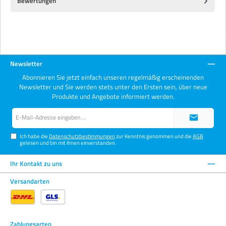
Bewertungen
Newsletter
Abonnieren Sie jetzt einfach unseren regelmäßig erscheinenden
Newsletter und Sie werden stets unter den Ersten sein, über neue
Produkte und Angebote informiert werden.
E-
Mail-
Adresse*
Ich habe die
Datenschutzbestimmungen
zur Kenntnis genommen und die
AGB
gelesen und bin mit ihnen einverstanden.
Ihr Kontakt zu uns
Versandarten
Zahlungsarten