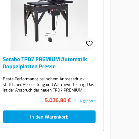
Secabo TPD7 PREMIUM Automatik
Doppelplatten Presse
Beste Performance bei hohem Anpressdruck,
stattlicher Heizleistung und Wärmeverteilung: Das
ist der Anspruch der neuen TPD7 PREMIUM
Transferpresse von Secabo. Die pneumatische
5.026,80 €
Doppelplatten-Presse überzeugt mit
(5.1% gespart)
automatischem Verfahren des Presskopfes,
vielseitigen Features und einem modularen
In den Warenkorb
Aufbau. Auf den großzügig dimensionierten
Basisplatten von jeweils 40cm x 50cm lassen sich
Transfers mit extrem hohem Anpressdruck von
12kN bei 10bar (600g/cm2 oder 1,2t)