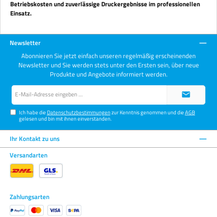
Betriebskosten und zuverlässige Druckergebnisse im professionellen
Einsatz.
Newsletter
Abonnieren Sie jetzt einfach unseren regelmäßig erscheinenden
Newsletter und Sie werden stets unter den Ersten sein, über neue
Produkte und Angebote informiert werden.
E-
Mail-
Adresse*
Ich habe die
Datenschutzbestimmungen
zur Kenntnis genommen und die
AGB
gelesen und bin mit ihnen einverstanden.
Ihr Kontakt zu uns
Versandarten
Zahlungsarten