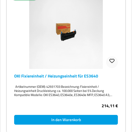
OKI Fixiereinheit / Heizungseinheit für ES3640
Artikelnummer (OEM): 42931703 Bezeichnung: Fixiereinheit /
Heizungseinheit Druckleistung: ca. 100.000 Seiten bei 5 % Deckung
Kompatible Modelle: OKI ES3640, ES3640e, ES3640e MFP, ES3640 A3,
ES3640 Pro
214,11 €
In den Warenkorb