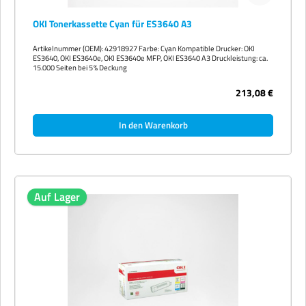
OKI Tonerkassette Cyan für ES3640 A3
Artikelnummer (OEM): 42918927 Farbe: Cyan Kompatible Drucker: OKI
ES3640, OKI ES3640e, OKI ES3640e MFP, OKI ES3640 A3 Druckleistung: ca.
15.000 Seiten bei 5 % Deckung
213,08 €
In den Warenkorb
Auf Lager