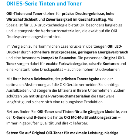
OKI ES-Serie Tinten und Toner
OKI-Tinten und Toner
stehen für
präzise Druckergebnisse, hohe
Wirtschaftlichkeit
und
Zuverlässigkeit im Geschäftsalltag
. Als
Spezialist für LED-Drucktechnologie bietet OKI besonders langlebige
und leistungsstarke Verbrauchsmaterialien, die exakt auf die OKI
Drucksysteme abgestimmt sind.
Im Vergleich zu herkömmlichen Laserdruckern überzeugen
OKI LED-
Drucker
durch
schnellere Druckprozesse
,
geringeren Energieverbrauch
und eine besonders
kompakte Bauweise
. Die passenden
Original OKI-
Toner
sorgen dabei für
exakte Farbwiedergabe
,
scharfe Konturen
und
eine konstant hohe Druckqualität – auch bei hohem Druckvolumen.
Mit ihrer
hohen Reichweite
, der
präzisen Tonerabgabe
und der
optimalen Abstimmung auf die OKI Geräte vermeiden Sie unnötige
Ausfallzeiten und steigern die Effizienz in Ihrem Unternehmen. Zudem
schützen Sie mit
Original-Verbrauchsmaterialien
die Hardware
langfristig und sichern sich eine reibungslose Produktion.
Bei uns finden Sie
OKI-Toner und Tinten für alle gängigen Modelle
, von
der
C-Serie und B-Serie
bis hin zu
OKI MC-Multifunktionsgeräten
–
immer in geprüfter Qualität und direkt lieferbar.
Setzen Sie auf Original OKI-Toner für maximale Leistung, niedrige