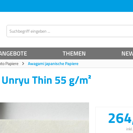
ANGEBOTE
THEMEN
NE
oto Papiere
Awagami japanische Papiere
 Unryu Thin 55 g/m²
264
inkl