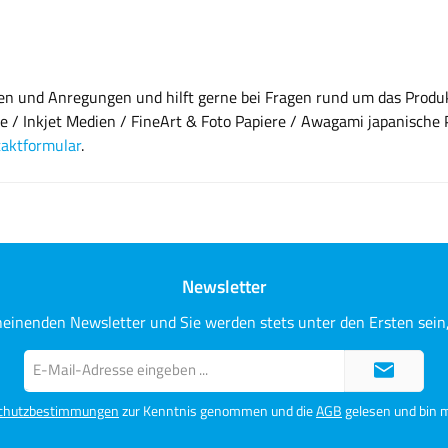
gen und Anregungen und hilft gerne bei Fragen rund um das Prod
e / Inkjet Medien / FineArt & Foto Papiere / Awagami japanische 
aktformular
.
Newsletter
heinenden Newsletter und Sie werden stets unter den Ersten sei
E-
Mail-
Adresse*
chutzbestimmungen
zur Kenntnis genommen und die
AGB
gelesen und bin m