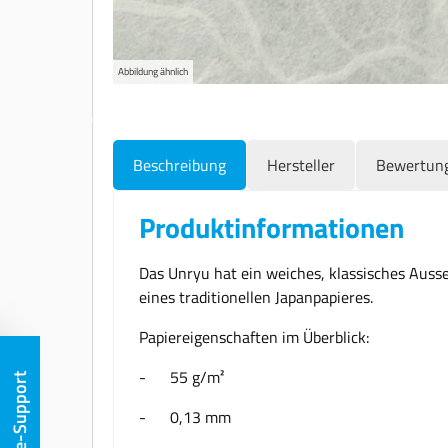
Abbildung ähnlich
Beschreibung
Hersteller
Bewertun
Produktinformationen
Das Unryu hat ein weiches, klassisches Auss
eines traditionellen Japanpapieres.
Papiereigenschaften im Überblick:
- 55 g/m²
Remote-Support
- 0,13 mm