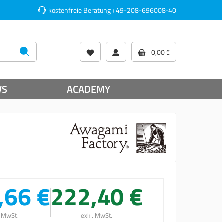
kostenfreie Beratung
+49-208-696008-40
0,00 €
WS
ACADEMY
,66 €
222,40 €
. MwSt.
exkl. MwSt.