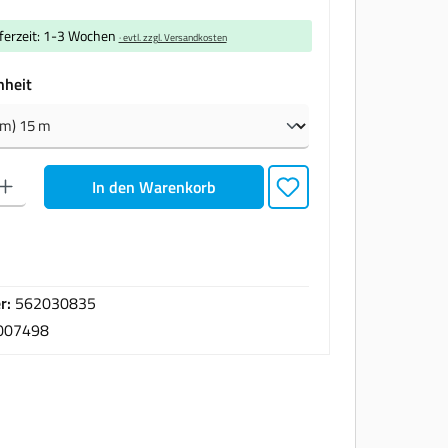
eferzeit: 1-3 Wochen
· evtl. zzgl. Versandkosten
auswählen
nheit
den gewünschten Wert ein oder benutze die Schaltflächen um die Anzahl zu erhöhen oder zu
In den Warenkorb
r:
562030835
007498