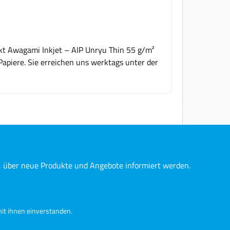
ukt Awagami Inkjet – AIP Unryu Thin 55 g/m²
Papiere. Sie erreichen uns werktags unter der
n, über neue Produkte und Angebote informiert werden.
it ihnen einverstanden.