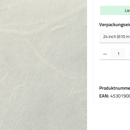
Li
Verpackungsei
Produkt Anzahl: Gib 
Produktnumme
EAN:
4530190