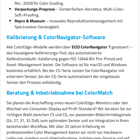
Rec. 2020) für Color Grading.
Verpackungs-Prepress
– Sonderfarben-Korrektur, Multi-Color-
Soft-Proofing.
Repro & Museum
– museales Reproduktionsmanagement mit
Spectraview-Genauigkeit.
Kalibrierung & ColorNavigator-Software
Alle ColorEdge-Modelle werden über
EIZO ColorNavigator 7
gesteuert –
das hauseigene Kalibrierungs-Tool, das automatisierte
Kalibrationsläufe, Validierung gegen ISO 12646 (für Pre-Press) und
Asset-Management bietet. Die Software ist für macOS und Windows
kostenlos erhältlich. Bei der CS-Serie nutzen Sie ColorNavigator mit
externem Sensor; bei der CG-Serie automatisiert der eingebaute
Sensor den Prozess vollständig.
Beratung & Inbetriebnahme bei ColorMatch
Sie planen die Anschaffung eines neuen ColorEdge-Monitors oder den
Wechsel von Consumer-Display auf Profi-Standard? Wir beraten Sie zur
richtigen Wahl zwischen CS und CG, zur passenden Bildschirmdiagonale
(24, 27, 31, 32 Zoll), zum optionalen Sensor und zur Integration in Ihren
bestehenden Workflow. Mit über 25 Jahren Erfahrung im
professionellen Color Management bieten wir nicht nur Hardware-
Lieferung, sondern auch Inbetriebnahme, Validierungs-Service und ggf.