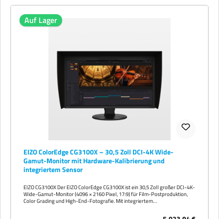
Auf Lager
EIZO ColorEdge CG3100X – 30,5 Zoll DCI-4K Wide-
Gamut-Monitor mit Hardware-Kalibrierung und
integriertem Sensor
EIZO CG3100X Der EIZO ColorEdge CG3100X ist ein 30,5 Zoll großer DCI-4K-
Wide-Gamut-Monitor (4096 × 2160 Pixel, 17:9) für Film-Postproduktion,
Color Grading und High-End-Fotografie. Mit integriertem
Kalibrierungssensor, 24-Bit-LUT, Adobe-RGB-Abdeckung von 97 %, DCI-P3
von 99 %, 500 cd/m² Helligkeit und HDR-Unterstützung (HLG, PQ) setzt er
5.023,94 €