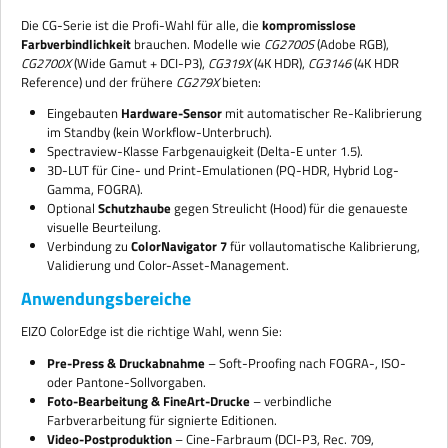
Die CG-Serie ist die Profi-Wahl für alle, die
kompromisslose
Farbverbindlichkeit
brauchen. Modelle wie
CG2700S
(Adobe RGB),
CG2700X
(Wide Gamut + DCI-P3),
CG319X
(4K HDR),
CG3146
(4K HDR
Reference) und der frühere
CG279X
bieten:
Eingebauten
Hardware-Sensor
mit automatischer Re-Kalibrierung
im Standby (kein Workflow-Unterbruch).
Spectraview-Klasse Farbgenauigkeit (Delta-E unter 1.5).
3D-LUT für Cine- und Print-Emulationen (PQ-HDR, Hybrid Log-
Gamma, FOGRA).
Optional
Schutzhaube
gegen Streulicht (Hood) für die genaueste
visuelle Beurteilung.
Verbindung zu
ColorNavigator 7
für vollautomatische Kalibrierung,
Validierung und Color-Asset-Management.
Anwendungsbereiche
EIZO ColorEdge ist die richtige Wahl, wenn Sie:
Pre-Press & Druckabnahme
– Soft-Proofing nach FOGRA-, ISO-
oder Pantone-Sollvorgaben.
Foto-Bearbeitung & FineArt-Drucke
– verbindliche
Farbverarbeitung für signierte Editionen.
Video-Postproduktion
– Cine-Farbraum (DCI-P3, Rec. 709,