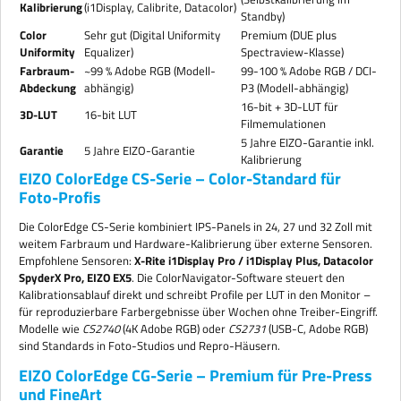
Kalibrierung
(i1Display, Calibrite, Datacolor)
Standby)
Color
Sehr gut (Digital Uniformity
Premium (DUE plus
Uniformity
Equalizer)
Spectraview-Klasse)
Farbraum-
~99 % Adobe RGB (Modell-
99-100 % Adobe RGB / DCI-
Abdeckung
abhängig)
P3 (Modell-abhängig)
16-bit + 3D-LUT für
3D-LUT
16-bit LUT
Filmemulationen
5 Jahre EIZO-Garantie inkl.
Garantie
5 Jahre EIZO-Garantie
Kalibrierung
EIZO ColorEdge CS-Serie – Color-Standard für
Foto-Profis
Die ColorEdge CS-Serie kombiniert IPS-Panels in 24, 27 und 32 Zoll mit
weitem Farbraum und Hardware-Kalibrierung über externe Sensoren.
Empfohlene Sensoren:
X-Rite i1Display Pro / i1Display Plus, Datacolor
SpyderX Pro, EIZO EX5
. Die ColorNavigator-Software steuert den
Kalibrationsablauf direkt und schreibt Profile per LUT in den Monitor –
für reproduzierbare Farbergebnisse über Wochen ohne Treiber-Eingriff.
Modelle wie
CS2740
(4K Adobe RGB) oder
CS2731
(USB-C, Adobe RGB)
sind Standards in Foto-Studios und Repro-Häusern.
EIZO ColorEdge CG-Serie – Premium für Pre-Press
und FineArt