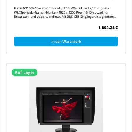
EIZO CG2400SV Der EIZO ColorEdge CG2400SV ist ein 24,1 Zoll großer
WUXGA-Wide-Gamut-Monitor (1920 × 1200 Pixel, 16:10) speziell für
Broadcast- und Video-Workflows. Mit BNC-SDI-Eingängen, integriertem
Kalibrierungssensor, Adobe-RGB ≥ 99 %, 400 cd/m² Helligkeit und
vollständiger HDR-Unterstützung erfüllt er die höchsten Anforderungen
1.804,28 €
an Broadcast-Qualität. EIZO gewährt 5 Jahre Hersteller-Garantie.
Anschlüsse Ergonomie Nachhaltigkeit Hardware-Kalibrierung mit
integriertem Sensor Der eingebaute Kalibrierungssensor erlaubt
In den Warenkorb
automatische Hardware-Kalibrierung direkt im Monitor — ganz ohne
externes Messgerät. Mit der kostenlosen Software ColorNavigator 7
stellen Sie Helligkeit, Weißpunkt und Gradation auf reproduzierbar präzise
Werte ein. Der 24-Bit-LUT erlaubt feinste Gradationsabstufung. Farbraum
& HDR Der CG-Monitor deckt CG2400SV große Teile der professionellen
Farbräume Adobe RGB, DCI-P3, Rec. 2020 und sRGB ab. HDR-Standards
HLG und PQ werden für Video-Postproduktion ebenfalls unterstützt. USB-
C-Docking mit 94 Watt Power Delivery Das integrierte USB-C-Docking
Auf Lager
überträgt Bild, Ton, Daten und Strom über ein einziges Kabel. Mit 94 Watt
Power Delivery werden auch leistungsstarke Notebooks zuverlässig
geladen, ohne dass ein zusätzliches Netzteil benötigt wird. Video: EIZO
CG2400SV im Überblick Technische Daten – kompakt Bildschirmdiagonale
24,1 Zoll WUXGA Auflösung 1920 × 1200 Pixel (WUXGA) Panel-Technologie
IPS (LED-Backlight) USB-C Ja, mit 94 W Power Delivery Garantie 5 Jahre
EIZO Hersteller-Garantie Hinweis: Versandfertig in 2–3 Werktagen.
Standard-Bestand 9 999 Stück. Alle Preise verstehen sich zzgl.
gesetzlicher Mehrwertsteuer und ggf. Versandkosten. Das vollständige
Datenblatt finden Sie im Reiter „Datenblätter" oberhalb dieser
Beschreibung.