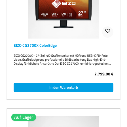
Mehrwertsteuer und ggf. Versandkosten. Das vollständige Datenblatt
finden Sie im Reiter „Datenblätter" oberhalb dieser Beschreibung.
EIZO CG2700X ColorEdge
EIZO CG2700X – 27-Zoll 4K-Grafikmonitor mit HDR und USB-C Für Foto,
Video, Grafikdesign und professionelle Bildbearbeitung Das High-End-
Display für höchste Ansprüche Der EIZO CG2700X kombiniert gestochen
scharfe 4K-UHD-Auflösung (3840 x 2160), einen großen Farbraum mit 99 %
AdobeRGB und eine Maximalhelligkeit von 500 cd/m² mit moderner
2.799,00 €
Konnektivität via USB-C und LAN. Perfekt für alle, die in Foto-, Video- oder
Grafikproduktion Wert auf präzise Darstellung legen. Hauptmerkmale auf
einen Blick 27 Zoll Wide-Gamut-IPS-Panel mit 4K-UHD (3840 x 2160) und
In den Warenkorb
164 ppi 99 % AdobeRGB- und 98 % DCI-P3-Farbraumabdeckung True Black
Technologie für tiefe Schwarztöne und hohes Kontrastverhältnis (1450:1)
Integrierter Kalibrierungssensor und ColorNavigator Software HDR-
Presets: PQ, HLG, BT.2020, DCI-P3 USB-C mit Power Delivery bis 94 W,
DisplayPort, HDMI, RJ-45 LAN, USB-Hub Stabile Farbwiedergabe in nur 3
Minuten Flimmerfreies und entspiegeltes Display für ermüdungsfreies
Arbeiten 5 Jahre Garantie inklusive Vor-Ort-Austauschservice Perfekte
Farben und Kontraste Die 16-Bit-LUT und 10-Bit-Darstellung sorgen für
Auf Lager
sanfte Farbverläufe ohne Banding. Durch die werkseitige Kalibrierung ist
der CG2700X sofort einsatzbereit – ideal für anspruchsvolle Profis, die eine
zuverlässige Farbdarstellung benötigen. Modernste Anschlüsse für deinen