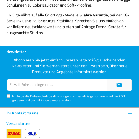
Schulungen zu ColorNavigator und Soft-Proofing.
EIZO gewährt auf alle ColorEdge-Modelle
5 Jahre Garantie
, bei der CG-
Serie inklusive Kalibrierungs-Stabilität. Sprechen Sie uns einfach an –
wir liefern deutschlandweit und bieten auf Anfrage Demo-Geräte für
ausgesuchte Studios.
Newsletter
Abonnieren Sie jetzt einfach unseren regelmäßig erscheinenden
Newsletter und Sie werden stets unter den Ersten sein, über neue
Produkte und Angebote informiert werden.
E-
Mail-
Adresse*
Ich habe die
Datenschutzbestimmungen
zur Kenntnis genommen und die
AGB
gelesen und bin mit ihnen einverstanden.
Ihr Kontakt zu uns
Versandarten