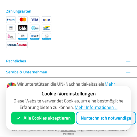
Zahlungsarten
Rechtliches
Service & Unternehmen
Wir unterstützen die UN-Nachhaltigkeitsziele
Mehr
—
erfahren
Cookie-Voreinstellungen
Diese Website verwendet Cookies, um eine bestmögliche
Erfahrung bieten zu können.
Mehr Informationen ...
Facebook
Instagram
YouTube
LinkedIn
Alle Cookies akzeptieren
Nur technisch notwendige
AGB
Barrierefreiheitserklärung
Datenschutzerklärung
Impressum
Widerrufsbelehrung
Zahlung & Versand
Vertrag widerrufen
* Alle Preise inkl. gesetzl. Mehrwertsteuer zzgl.
Versandkosten
und ggf. Nachnahmegebühren, wenn nicht anders
angegeben.