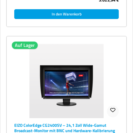
den Maßstab für farbverbindliches Arbeiten. EIZO gewährt 5 Jahre
Hersteller-Garantie. Ergonomie Nachhaltigkeit Hardware-Kalibrierung mit
integriertem Sensor Der eingebaute Kalibrierungssensor erlaubt
In den Warenkorb
automatische Hardware-Kalibrierung direkt im Monitor — ganz ohne
externes Messgerät. Mit der kostenlosen Software ColorNavigator 7
stellen Sie Helligkeit, Weißpunkt und Gradation auf reproduzierbar präzise
Werte ein. Der 24-Bit-LUT erlaubt feinste Gradationsabstufung. Farbraum
& HDR Der CG-Monitor deckt CG3100X große Teile der professionellen
Farbräume Adobe RGB, DCI-P3, Rec. 2020 und sRGB ab. HDR-Standards
HLG und PQ werden für Video-Postproduktion ebenfalls unterstützt. USB-
C-Docking mit 94 Watt Power Delivery Das integrierte USB-C-Docking
Auf Lager
überträgt Bild, Ton, Daten und Strom über ein einziges Kabel. Mit 94 Watt
Power Delivery werden auch leistungsstarke Notebooks zuverlässig
geladen, ohne dass ein zusätzliches Netzteil benötigt wird. Video: EIZO
CG3100X im Überblick Technische Daten – kompakt Bildschirmdiagonale
30,5 Zoll DCI-4K Auflösung 4096 × 2160 Pixel (DCI-4K) Panel-Technologie
IPS (LED-Backlight) USB-C Ja, mit 94 W Power Delivery Garantie 5 Jahre
EIZO Hersteller-Garantie Hinweis: Versandfertig in 2–3 Werktagen.
Standard-Bestand 9 999 Stück. Alle Preise verstehen sich zzgl.
gesetzlicher Mehrwertsteuer und ggf. Versandkosten. Das vollständige
Datenblatt finden Sie im Reiter „Datenblätter" oberhalb dieser
Beschreibung.
EIZO ColorEdge CG2400SV – 24,1 Zoll Wide-Gamut
Broadcast-Monitor mit BNC und Hardware-Kalibrierung