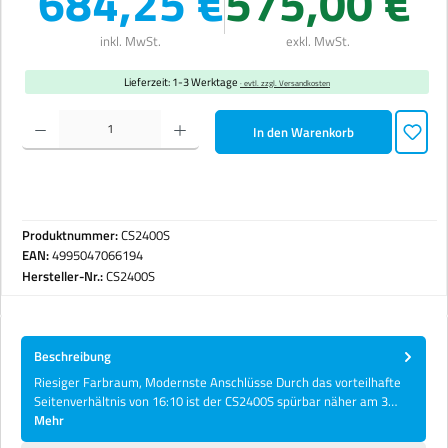
684,25 €
575,00 €
inkl. MwSt.
exkl. MwSt.
Lieferzeit: 1-3 Werktage
· evtl. zzgl. Versandkosten
Produkt Anzahl: Gib den gewünschten Wert ein oder benutze die Schaltflächen um die Anzahl zu erhöhen 
In den Warenkorb
Produktnummer:
CS2400S
EAN:
4995047066194
Hersteller-Nr.:
CS2400S
Beschreibung
Riesiger Farbraum, Modernste Anschlüsse Durch das vorteilhafte
Seitenverhältnis von 16:10 ist der CS2400S spürbar näher am 3…
Mehr