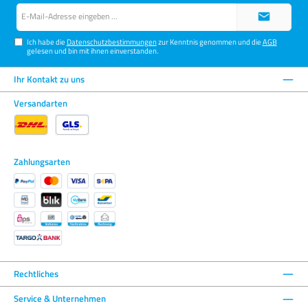
farbmanagementfähige Programme weitergibt. Dieses Profil
E-
enthält Informationen über Monitoreigenschaften und -
Mail-
einstellungen. Die Darstellungsqualität reduzierende
Adresse*
Farbkorrekturen wie bei einer Software-Kalibrierungen
Ich habe die
Datenschutzbestimmungen
zur Kenntnis genommen und die
AGB
enthält dieses Profil nicht.
gelesen und bin mit ihnen einverstanden.
Ihr Kontakt zu uns
Versandarten
Zahlungsarten
Rechtliches
Service & Unternehmen