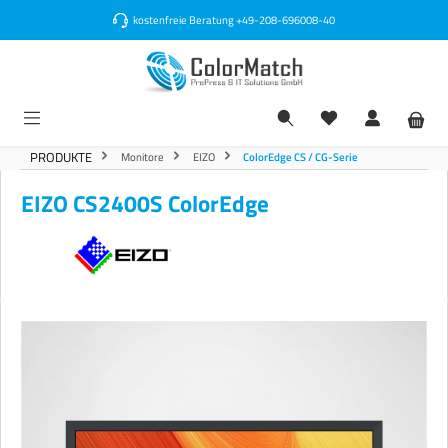
alt springen
kostenfreie Beratung
+49-208-696008-40
PRODUKTE
Monitore
EIZO
ColorEdge CS / CG-Serie
EIZO CS2400S ColorEdge
Bildergalerie überspringen