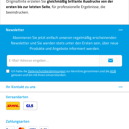
Originaltinte
erzielen
Sie
gleichmäßig
brillante
Ausdrucke
von
der
ersten
bis
zur
letzten
Seite
,
für
professionelle
Ergebnisse,
die
beeindrucken.
Newsletter
Abonnieren Sie jetzt einfach unseren regelmäßig erscheinenden
Newsletter und Sie werden stets unter den Ersten sein, über neue
Produkte und Angebote informiert werden.
E-
Mail-
Adresse*
Ich habe die
Datenschutzbestimmungen
zur Kenntnis genommen und die
AGB
gelesen und bin mit ihnen einverstanden.
Ihr Kontakt zu uns
Versandarten
Zahlungsarten