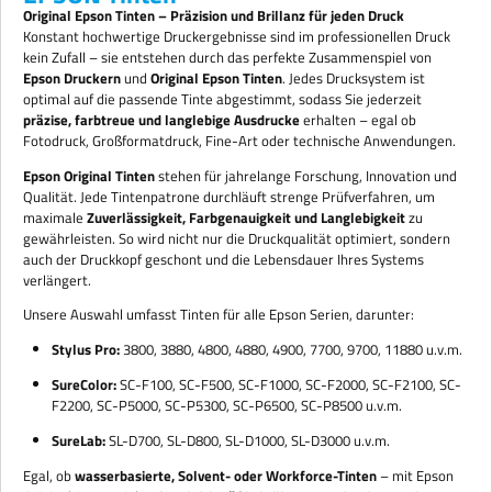
Original
Epson
Tinten –
Präzision
und
Brillanz
für
jeden
Druck
Konstant
hochwertige
Druckergebnisse
sind
im
professionellen
Druck
kein
Zufall –
sie
entstehen
durch
das
perfekte
Zusammenspiel
von
Epson
Druckern
und
Original
Epson
Tinten
.
Jedes
Drucksystem
ist
optimal
auf
die
passende
Tinte
abgestimmt,
sodass
Sie
jederzeit
präzise,
farbtreue
und
langlebige
Ausdrucke
erhalten –
egal
ob
Fotodruck,
Großformatdruck,
Fine-
Art
oder
technische
Anwendungen.
Epson
Original
Tinten
stehen
für
jahrelange
Forschung,
Innovation
und
Qualität.
Jede
Tintenpatrone
durchläuft
strenge
Prüfverfahren,
um
maximale
Zuverlässigkeit,
Farbgenauigkeit
und
Langlebigkeit
zu
gewährleisten.
So
wird
nicht
nur
die
Druckqualität
optimiert,
sondern
auch
der
Druckkopf
geschont
und
die
Lebensdauer
Ihres
Systems
verlängert.
Unsere
Auswahl
umfasst
Tinten
für
alle
Epson
Serien,
darunter:
Stylus
Pro:
3800,
3880,
4800,
4880,
4900,
7700,
9700,
11880
u.
v.
m.
SureColor:
SC-
F100,
SC-
F500,
SC-
F1000,
SC-
F2000,
SC-
F2100,
SC-
F2200,
SC-
P5000,
SC-
P5300,
SC-
P6500,
SC-
P8500
u.
v.
m.
SureLab:
SL-
D700,
SL-
D800,
SL-
D1000,
SL-
D3000
u.
v.
m.
Egal,
ob
wasserbasierte,
Solvent-
oder
Workforce-
Tinten
–
mit
Epson