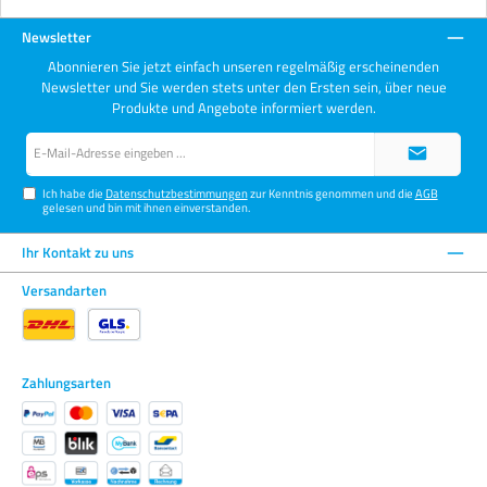
Newsletter
Abonnieren Sie jetzt einfach unseren regelmäßig erscheinenden
Newsletter und Sie werden stets unter den Ersten sein, über neue
Produkte und Angebote informiert werden.
E-
Mail-
Adresse*
Ich habe die
Datenschutzbestimmungen
zur Kenntnis genommen und die
AGB
gelesen und bin mit ihnen einverstanden.
Ihr Kontakt zu uns
Versandarten
Zahlungsarten