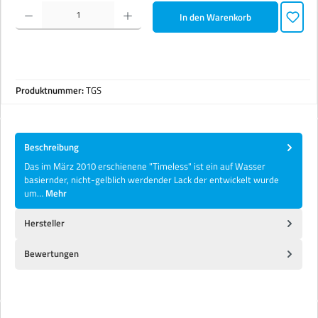
Produkt Anzahl: Gib den gewünschten Wert ein oder benutze die Schaltflächen um die Anzahl zu erhöhen 
In den Warenkorb
Produktnummer:
TGS
Beschreibung
Das im März 2010 erschienene "Timeless" ist ein auf Wasser
basiernder, nicht-gelblich werdender Lack der entwickelt wurde
um…
Mehr
Hersteller
Bewertungen