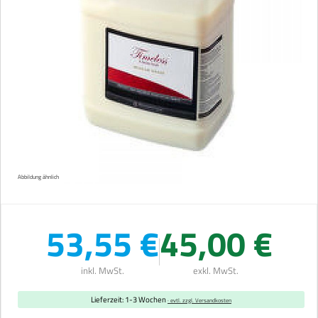
Abbildung ähnlich
53,55 €
45,00 €
inkl. MwSt.
exkl. MwSt.
Lieferzeit: 1-3 Wochen
· evtl. zzgl. Versandkosten