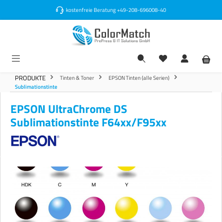
alt springen
kostenfreie Beratung
+49-208-696008-40
PRODUKTE
Tinten & Toner
EPSON Tinten (alle Serien)
Sublimationstinte
EPSON UltraChrome DS
Sublimationstinte F64xx/F95xx
Bildergalerie überspringen