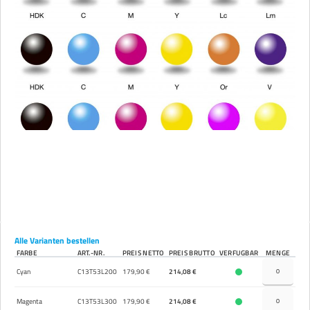
Alle Varianten bestellen
FARBE
ART.-NR.
PREIS NETTO
PREIS BRUTTO
VERFÜGBAR
MENGE
Cyan
C13T53L200
179,90 €
214,08 €
Magenta
C13T53L300
179,90 €
214,08 €