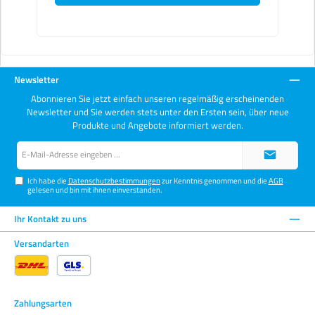
Newsletter
Abonnieren Sie jetzt einfach unseren regelmäßig erscheinenden
Newsletter und Sie werden stets unter den Ersten sein, über neue
Produkte und Angebote informiert werden.
E-
Mail-
Adresse*
Ich habe die
Datenschutzbestimmungen
zur Kenntnis genommen und die
AGB
gelesen und bin mit ihnen einverstanden.
Ihr Kontakt zu uns
Versandarten
Zahlungsarten