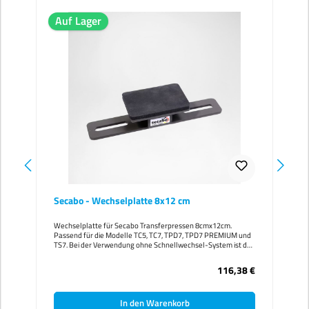
Auf Lager
Secabo - Wechselplatte 8x12 cm
Wechselplatte für Secabo Transferpressen 8cmx12cm.
Passend für die Modelle TC5, TC7, TPD7, TPD7 PREMIUM und
TS7. Bei der Verwendung ohne Schnellwechsel-System ist das
optionale Befestigungsset erforderlich. Bei TPD7, TPD7
PREMIUM und TS7 nur in Verwendung mit Schnellwechsler
116,38 €
montierbar. Mit einem Secabo Schnellwechsler sind die
Wechselplatten in Sekunden getauscht und erlauben das
Verpressen von Objekten auf der kleinstmöglichen Fläche. So
In den Warenkorb
werden Oberflächen und andere Transfers geschont.