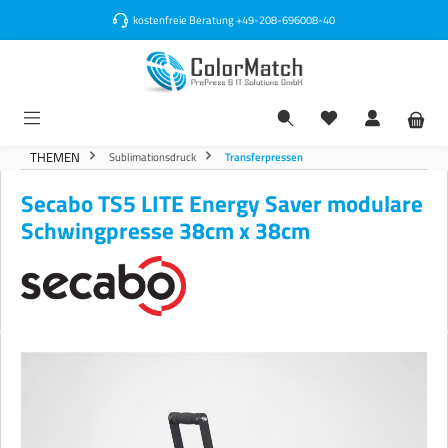
alt springen
kostenfreie Beratung
+49-208-696008-40
THEMEN
Sublimationsdruck
Transferpressen
Secabo TS5 LITE Energy Saver modulare
Schwingpresse 38cm x 38cm
Bildergalerie überspringen