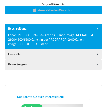
Ausgewählt:
0
Artikel
Auswahl in den Warenkorb
Beschreibung
Canon PFI-3700 Tinte Geeignet für: Canon imagePROGRAF PRO-
2600/4600/6600 Canon imagePROGRAF GP-2x00 Canon
imagePROGRAF GP-4…
Mehr
Hersteller
Bewertungen
Produktgalerie überspringen
Das könnte Sie auch interessieren: