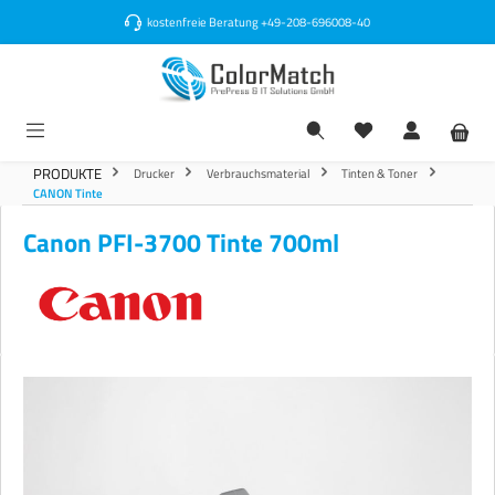
alt springen
kostenfreie Beratung
+49-208-696008-40
PRODUKTE
Drucker
Verbrauchsmaterial
Tinten & Toner
CANON Tinte
Canon PFI-3700 Tinte 700ml
Bildergalerie überspringen