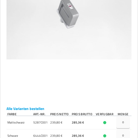
Alle Varianten bestellen
FARBE
ART.-NR.
PREIS NETTO
PREIS BRUTTO
VERFÜGBAR
MENGE
Mattschwarz
5287C001
239,80 €
285,36 €
Schwarz
6444C001
239,80 €
285,36 €