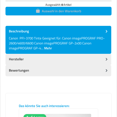
Ausgewählt:
0
Artikel
Auswahl in den Warenkorb
Beschreibung
Canon PFI-3700 Tinte Geeignet für: Canon imagePROGRAF PRO-
2600/4600/6600 Canon imagePROGRAF GP-2x00 Canon
imagePROGRAF GP-4…
Mehr
Hersteller
Bewertungen
Produktgalerie überspringen
Das könnte Sie auch interessieren: