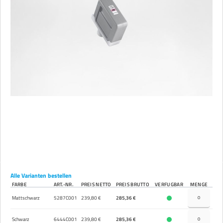
Alle Varianten bestellen
FARBE
ART.-NR.
PREIS NETTO
PREIS BRUTTO
VERFÜGBAR
MENGE
Mattschwarz
5287C001
239,80 €
285,36 €
Schwarz
6444C001
239,80 €
285,36 €