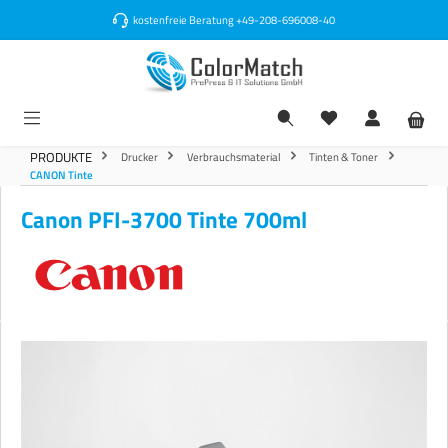
alt springen
kostenfreie Beratung
+49-208-696008-40
PRODUKTE
Drucker
Verbrauchsmaterial
Tinten & Toner
CANON Tinte
Canon PFI-3700 Tinte 700ml
Bildergalerie überspringen