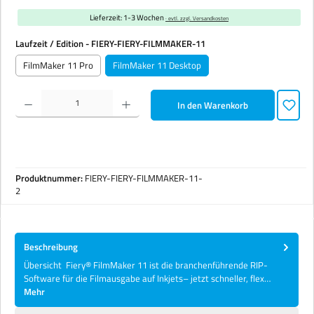
Lieferzeit: 1-3 Wochen
· evtl. zzgl. Versandkosten
auswählen
Laufzeit / Edition - FIERY-FIERY-FILMMAKER-11
FilmMaker 11 Pro
FilmMaker 11 Desktop
Produkt Anzahl: Gib den gewünschten Wert ein oder benutze die Schaltflächen um die Anzahl zu erhöhen 
In den Warenkorb
Produktnummer:
FIERY-FIERY-FILMMAKER-11-
2
Beschreibung
Übersicht Fiery® FilmMaker 11 ist die branchenführende RIP-
Software für die Filmausgabe auf Inkjets– jetzt schneller, flex…
Mehr