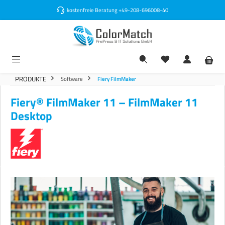
alt springen
kostenfreie Beratung
+49-208-696008-40
PRODUKTE
Software
Fiery FilmMaker
Fiery® FilmMaker 11 – FilmMaker 11
Desktop
Bildergalerie überspringen