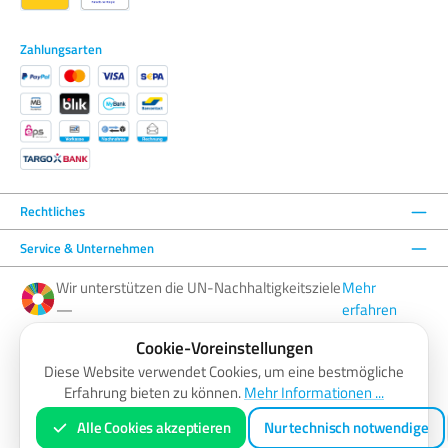
Zahlungsarten
Rechtliches
Service & Unternehmen
Wir unterstützen die UN-Nachhaltigkeitsziele
Mehr
—
erfahren
Cookie-Voreinstellungen
Facebook
Instagram
YouTube
LinkedIn
Diese Website verwendet Cookies, um eine bestmögliche
Erfahrung bieten zu können.
Mehr Informationen ...
AGB
Barrierefreiheitserklärung
Datenschutzerklärung
Impressum
Widerrufsbelehrung
Zahlung & Versand
Vertrag widerrufen
Alle Cookies akzeptieren
Nur technisch notwendige
* Alle Preise inkl. gesetzl. Mehrwertsteuer zzgl.
Versandkosten
und ggf. Nachnahmegebühren, wenn nicht anders