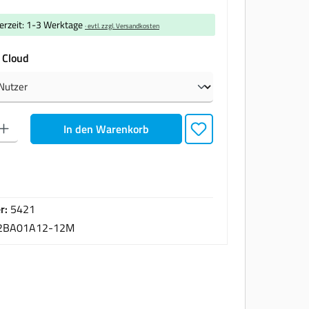
ferzeit: 1-3 Werktage
· evtl. zzgl. Versandkosten
auswählen
 Cloud
den gewünschten Wert ein oder benutze die Schaltflächen um die Anzahl zu erhöhen oder zu
In den Warenkorb
r:
5421
2BA01A12-12M