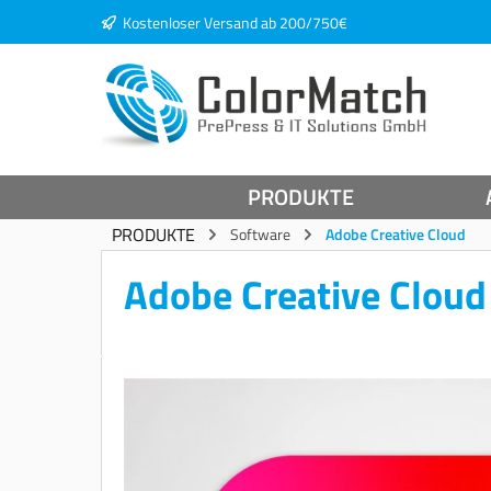
Kostenloser Versand ab 200/750€
springen
Zur Hauptnavigation springen
PRODUKTE
PRODUKTE
Software
Adobe Creative Cloud
Adobe Creative Cloud
Bildergalerie überspringen