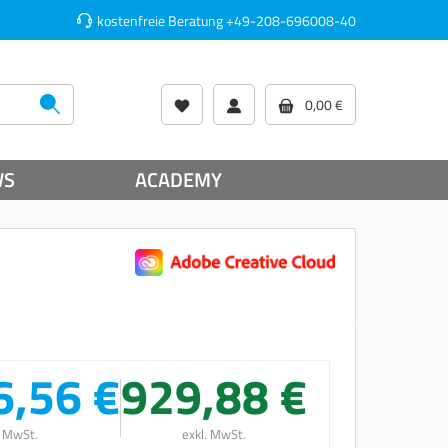
kostenfreie Beratung
+49-208-696008-40
0,00 €
WS
ACADEMY
6,56 €
929,88 €
. MwSt.
exkl. MwSt.