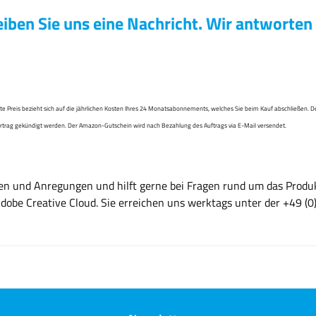
iben Sie uns eine Nachricht. Wir antworten
nte Preis bezieht sich auf die jährlichen Kosten Ihres 24 Monatsabonnements, welches Sie beim Kauf abschließen. D
ertrag gekündigt werden. Der Amazon-Gutschein wird nach Bezahlung des Auftrags via E-Mail versendet.
gen und Anregungen und hilft gerne bei Fragen rund um das Produ
Adobe Creative Cloud. Sie erreichen uns werktags unter der +49 