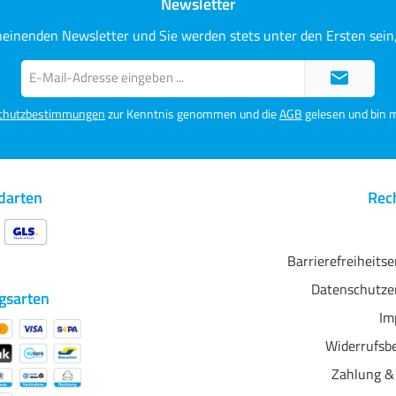
Newsletter
heinenden Newsletter und Sie werden stets unter den Ersten sei
E-
Mail-
Adresse*
chutzbestimmungen
zur Kenntnis genommen und die
AGB
gelesen und bin m
darten
Rech
Barrierefreiheits
Datenschutze
gsarten
Im
Widerrufsb
Zahlung &