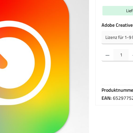
Lie
Adobe Creative
Produkt Anzahl: Gib 
Produktnumme
EAN:
6529775