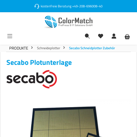
alt springen
kostenfreie Beratung
+49-208-696008-40
PRODUKTE
Schneideplotter
Secabo Schneidplotter Zubehör
Secabo Plotunterlage
Bildergalerie überspringen