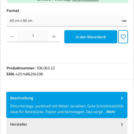
auswählen
Format
Produkt Anzahl: Gib den gewünschten Wert ein oder benutze die Schaltflächen um die Anzahl zu erhöhen 
In den Warenkorb
Produktnummer:
106.063.22
EAN:
4251486204338
Beschreibung
Plotunterlage, punktuell mit Kleber versehen. Gute Schnittstabilität,
ideal für Reststücke, Papier und Kartonagen. Das vorge…
Mehr
Hersteller