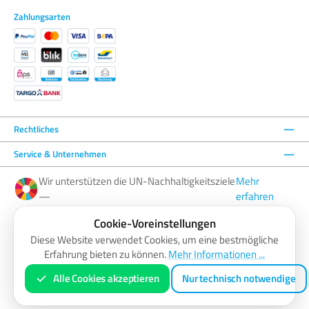
Zahlungsarten
Rechtliches
Service & Unternehmen
Wir unterstützen die UN-Nachhaltigkeitsziele
Mehr
—
erfahren
Cookie-Voreinstellungen
Facebook
Instagram
YouTube
LinkedIn
Diese Website verwendet Cookies, um eine bestmögliche
Erfahrung bieten zu können.
Mehr Informationen ...
AGB
Barrierefreiheitserklärung
Datenschutzerklärung
Impressum
Widerrufsbelehrung
Zahlung & Versand
Vertrag widerrufen
Alle Cookies akzeptieren
Nur technisch notwendige
* Alle Preise inkl. gesetzl. Mehrwertsteuer zzgl.
Versandkosten
und ggf. Nachnahmegebühren, wenn nicht anders
angegeben.
© 2026 ColorMatch Online Shop - Alle Rechte vorbehalten.