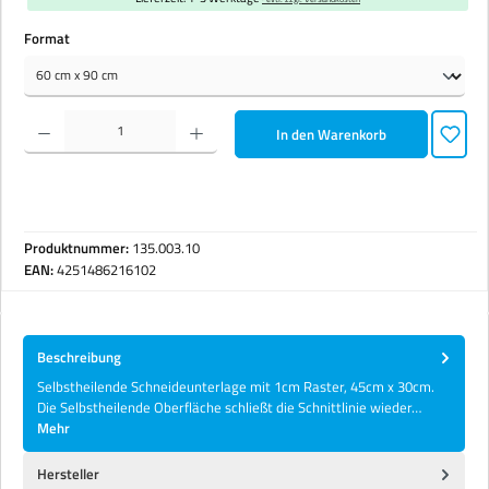
auswählen
Format
Produkt Anzahl: Gib den gewünschten Wert ein oder benutze die Schaltflächen um die Anzahl zu erhöhen 
In den Warenkorb
Produktnummer:
135.003.10
EAN:
4251486216102
Beschreibung
Selbstheilende Schneideunterlage mit 1cm Raster, 45cm x 30cm.
Die Selbstheilende Oberfläche schließt die Schnittlinie wieder…
Mehr
Hersteller