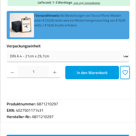
Lieferzeit: 1-3 Werktage
· evtl. zzgl. Versandkosten
ℹ Versandhinweis:
Bei Bestellungen von Tecco/Ilford-Medien
unter €120,00 netto wird ein Mindermengenzuschlag von €16,00
netto / €19,04 brutto erhoben.
auswählen
Verpackungseinheit
Produkt Anzahl: Gib den gewünschten Wert ein oder benutze die Schaltflächen um die Anzahl zu erhöhen 
In den Warenkorb
Produktnummer:
6871210297
EAN:
4027501171431
Hersteller-Nr.:
6871210297