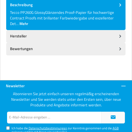
Beschreibung
Tecco PP260G GlossyGlänzendes Proof-Papier für hochwertige
Contract Proofs mit brillanter Farbwiedergabe und exzellenter
Det…
Mehr
Hersteller
Bewertungen
Newsletter
Abonnieren Sie jetzt einfach unseren regelmäßig erscheinenden
Newsletter und Sie werden stets unter den Ersten sein, über neue
Produkte und Angebote informiert werden.
E-
Mail-
Adresse*
Ich habe die
Datenschutzbestimmungen
zur Kenntnis genommen und die
AGB
gelesen und bin mit ihnen einverstanden.