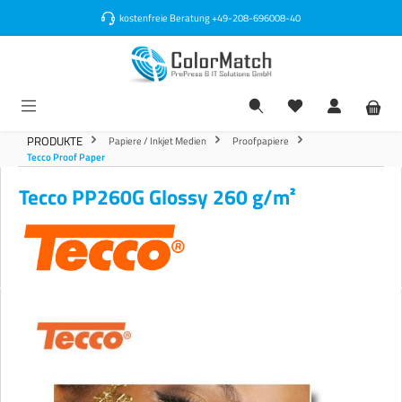
alt springen
kostenfreie Beratung
+49-208-696008-40
PRODUKTE
Papiere / Inkjet Medien
Proofpapiere
Tecco Proof Paper
Tecco PP260G Glossy 260 g/m²
Bildergalerie überspringen