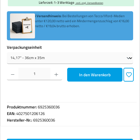
Lieferzeit: 1-3 Werktage
· evtl. zzgl. Versandkosten
ℹ Versandhinweis:
Bei Bestellungen von Tecco/Ilford-Medien
unter €120,00 netto wird ein Mindermengenzuschlag von €16,00
netto / €19,04 brutto erhoben.
auswählen
Verpackungseinheit
Produkt Anzahl: Gib den gewünschten Wert ein oder benutze die Schaltflächen um die Anzahl zu erhöhen 
In den Warenkorb
Produktnummer:
6925360036
EAN:
4027501206126
Hersteller-Nr.:
6925360036