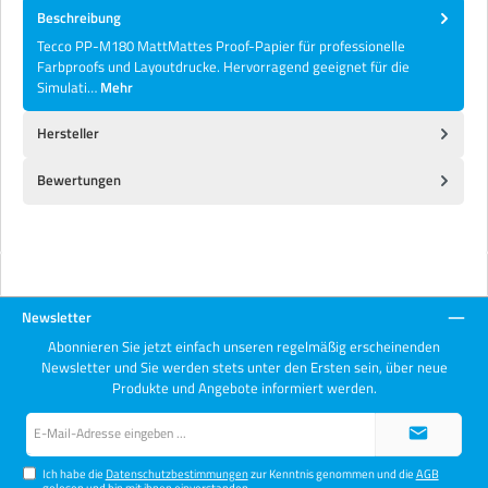
Beschreibung
Tecco PP-M180 MattMattes Proof-Papier für professionelle
Farbproofs und Layoutdrucke. Hervorragend geeignet für die
Simulati…
Mehr
Hersteller
Bewertungen
Newsletter
Abonnieren Sie jetzt einfach unseren regelmäßig erscheinenden
Newsletter und Sie werden stets unter den Ersten sein, über neue
Produkte und Angebote informiert werden.
E-
Mail-
Adresse*
Ich habe die
Datenschutzbestimmungen
zur Kenntnis genommen und die
AGB
gelesen und bin mit ihnen einverstanden.