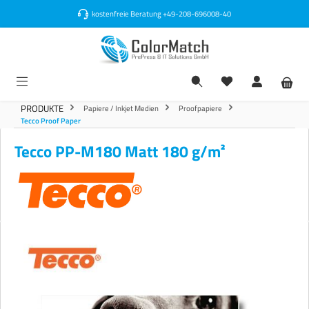
alt springen
kostenfreie Beratung
+49-208-696008-40
PRODUKTE
Papiere / Inkjet Medien
Proofpapiere
Tecco Proof Paper
Tecco PP-M180 Matt 180 g/m²
Bildergalerie überspringen