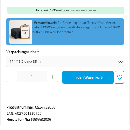
Lieferzeit: 1-3 Werktage
· evtl. zzgl. Versandkosten
ℹ Versandhinweis:
Bei Bestellungen von Tecco/Ilford-Medien
unter €120,00 netto wird ein Mindermengenzuschlag von €16,00
netto / €19,04 brutto erhoben.
auswählen
Verpackungseinheit
Produkt Anzahl: Gib den gewünschten Wert ein oder benutze die Schaltflächen um die Anzahl zu erhöhen 
In den Warenkorb
Produktnummer:
6934432036
EAN:
4027501228753
Hersteller-Nr.:
6934432036