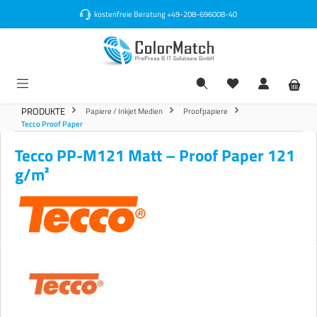
alt springen
kostenfreie Beratung
+49-208-696008-40
PRODUKTE
Papiere / Inkjet Medien
Proofpapiere
Tecco Proof Paper
Tecco PP-M121 Matt – Proof Paper 121
g/m²
Bildergalerie überspringen