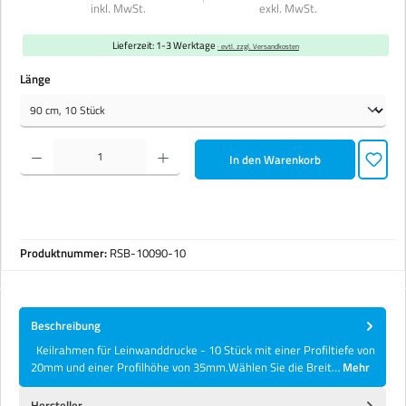
inkl. MwSt.
exkl. MwSt.
Lieferzeit: 1-3 Werktage
· evtl. zzgl. Versandkosten
auswählen
Länge
Produkt Anzahl: Gib den gewünschten Wert ein oder benutze die Schaltflächen um die Anzahl zu erhöhen 
In den Warenkorb
Produktnummer:
RSB-10090-10
Beschreibung
Keilrahmen für Leinwanddrucke - 10 Stück mit einer Profiltiefe von
20mm und einer Profilhöhe von 35mm.Wählen Sie die Breit…
Mehr
Hersteller