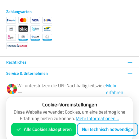
Zahlungsarten
Rechtliches
Service & Unternehmen
Wir unterstützen die UN-Nachhaltigkeitsziele
Mehr
—
erfahren
Cookie-Voreinstellungen
Facebook
Instagram
YouTube
LinkedIn
Diese Website verwendet Cookies, um eine bestmögliche
Erfahrung bieten zu können.
Mehr Informationen ...
AGB
Barrierefreiheitserklärung
Datenschutzerklärung
Impressum
Widerrufsbelehrung
Zahlung & Versand
Vertrag widerrufen
Alle Cookies akzeptieren
Nur technisch notwendige
* Alle Preise inkl. gesetzl. Mehrwertsteuer zzgl.
Versandkosten
und ggf. Nachnahmegebühren, wenn nicht anders
angegeben.