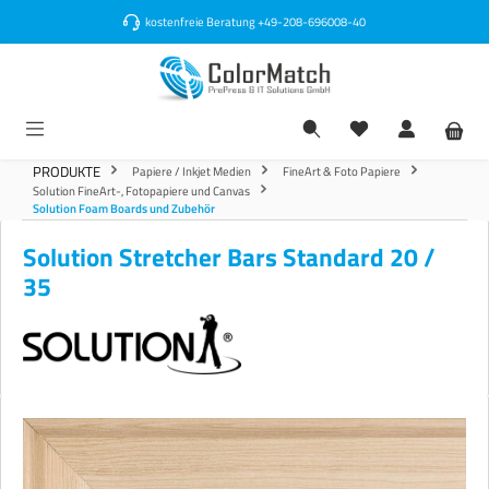
alt springen
kostenfreie Beratung
+49-208-696008-40
PRODUKTE
Papiere / Inkjet Medien
FineArt & Foto Papiere
Solution FineArt-, Fotopapiere und Canvas
Solution Foam Boards und Zubehör
Solution Stretcher Bars Standard 20 /
35
Bildergalerie überspringen