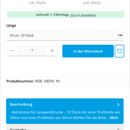
inkl. MwSt.
exkl. MwSt.
Lieferzeit: 1-3 Werktage
· evtl. zzgl. Versandkosten
auswählen
Länge
Produkt Anzahl: Gib den gewünschten Wert ein oder benutze die Schaltflächen um die Anzahl zu erhöhen 
In den Warenkorb
Produktnummer:
RSB-10070-10
Beschreibung
Keilrahmen für Leinwanddrucke - 10 Stück mit einer Profiltiefe von
20mm und einer Profilhöhe von 35mm.Wählen Sie die Breit…
Mehr
Hersteller