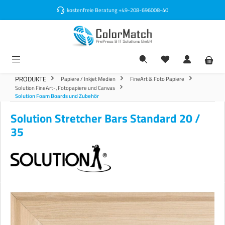
alt springen
kostenfreie Beratung
+49-208-696008-40
PRODUKTE
Papiere / Inkjet Medien
FineArt & Foto Papiere
Solution FineArt-, Fotopapiere und Canvas
Solution Foam Boards und Zubehör
Solution Stretcher Bars Standard 20 /
35
Bildergalerie überspringen