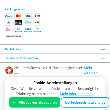
Zahlungsarten
Rechtliches
Service & Unternehmen
Wir unterstützen die UN-Nachhaltigkeitsziele
Mehr
—
erfahren
Cookie-Voreinstellungen
Facebook
Instagram
YouTube
LinkedIn
Diese Website verwendet Cookies, um eine bestmögliche
Erfahrung bieten zu können.
Mehr Informationen ...
AGB
Barrierefreiheitserklärung
Datenschutzerklärung
Impressum
Widerrufsbelehrung
Zahlung & Versand
Vertrag widerrufen
Alle Cookies akzeptieren
Nur technisch notwendige
* Alle Preise inkl. gesetzl. Mehrwertsteuer zzgl.
Versandkosten
und ggf. Nachnahmegebühren, wenn nicht anders
angegeben.