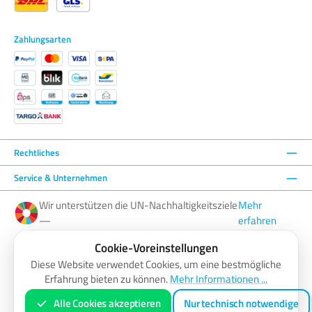
Zahlungsarten
Rechtliches
Service & Unternehmen
Wir unterstützen die UN-Nachhaltigkeitsziele
Mehr
—
erfahren
Cookie-Voreinstellungen
Facebook
Instagram
YouTube
LinkedIn
Diese Website verwendet Cookies, um eine bestmögliche
Erfahrung bieten zu können.
Mehr Informationen ...
AGB
Barrierefreiheitserklärung
Datenschutzerklärung
Impressum
Widerrufsbelehrung
Zahlung & Versand
Vertrag widerrufen
Alle Cookies akzeptieren
Nur technisch notwendige
* Alle Preise inkl. gesetzl. Mehrwertsteuer zzgl.
Versandkosten
und ggf. Nachnahmegebühren, wenn nicht anders