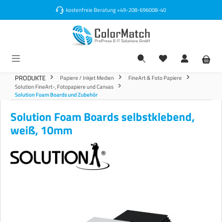
alt springen
kostenfreie Beratung
+49-208-696008-40
PRODUKTE
Papiere / Inkjet Medien
FineArt & Foto Papiere
Solution FineArt-, Fotopapiere und Canvas
Solution Foam Boards und Zubehör
Solution Foam Boards selbstklebend,
weiß, 10mm
Bildergalerie überspringen