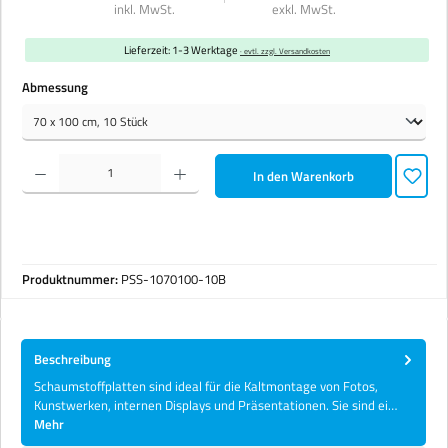
inkl. MwSt.
exkl. MwSt.
Lieferzeit: 1-3 Werktage
· evtl. zzgl. Versandkosten
auswählen
Abmessung
Produkt Anzahl: Gib den gewünschten Wert ein oder benutze die Schaltflächen um die Anzahl zu erhöhen 
In den Warenkorb
Produktnummer:
PSS-1070100-10B
Beschreibung
Schaumstoffplatten sind ideal für die Kaltmontage von Fotos,
Kunstwerken, internen Displays und Präsentationen. Sie sind ei…
Mehr