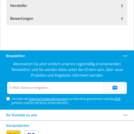
Hersteller
Bewertungen
Newsletter
Abonnieren Sie jetzt einfach unseren regelmäßig erscheinenden
Newsletter und Sie werden stets unter den Ersten sein, über neue
Produkte und Angebote informiert werden.
E-
Mail-
Adresse*
Ich habe die
Datenschutzbestimmungen
zur Kenntnis genommen und die
AGB
gelesen und bin mit ihnen einverstanden.
Ihr Kontakt zu uns
Versandarten