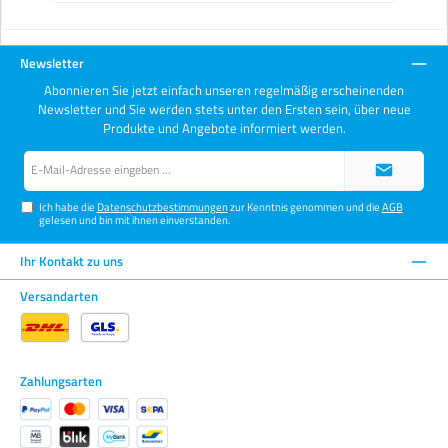
Newsletter
Abonnieren Sie jetzt einfach unseren regelmäßig erscheinenden
Newsletter und Sie werden stets unter den Ersten sein, über neue
Produkte und Angebote informiert werden.
E-
Mail-
Adresse*
Ich habe die
Datenschutzbestimmungen
zur Kenntnis genommen und die
AGB
gelesen und bin mit ihnen einverstanden.
Ihr Kontakt zu uns
Versandarten
Zahlungsarten