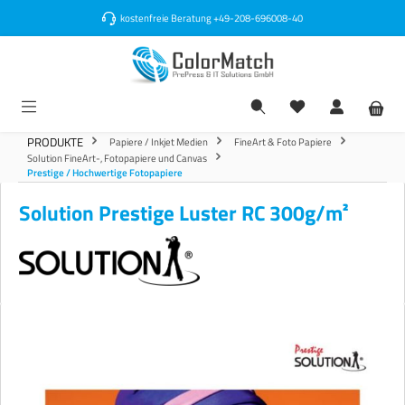
alt springen
kostenfreie Beratung
+49-208-696008-40
PRODUKTE
Papiere / Inkjet Medien
FineArt & Foto Papiere
Solution FineArt-, Fotopapiere und Canvas
Prestige / Hochwertige Fotopapiere
Solution Prestige Luster RC 300g/m²
Bildergalerie überspringen