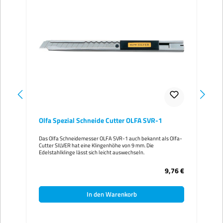
Olfa Spezial Schneide Cutter OLFA SVR-1
O
Das Olfa Schneidemesser OLFA SVR-1 auch bekannt als Olfa-
D
Cutter SILVER hat eine Klingenhöhe von 9 mm. Die
h
Edelstahlklinge lässt sich leicht auswechseln.
s
9,76 €
In den Warenkorb