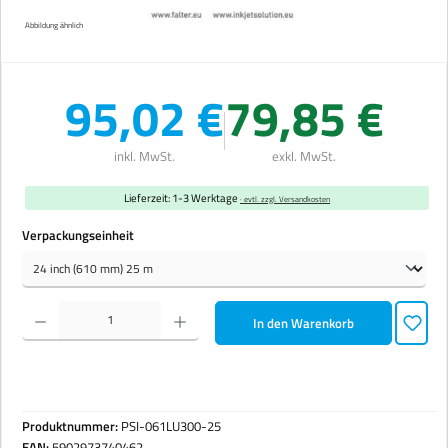
Abbildung ähnlich
95,02 €
79,85 €
inkl. MwSt.
exkl. MwSt.
Lieferzeit: 1-3 Werktage
· evtl. zzgl. Versandkosten
auswählen
Verpackungseinheit
Produkt Anzahl: Gib den gewünschten Wert ein oder benutze die Schaltflächen um die Anzahl zu erhöhen 
In den Warenkorb
Produktnummer:
PSI-061LU300-25
EAN:
5902973740462