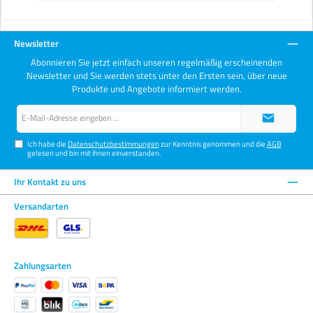
Newsletter
Abonnieren Sie jetzt einfach unseren regelmäßig erscheinenden
Newsletter und Sie werden stets unter den Ersten sein, über neue
Produkte und Angebote informiert werden.
E-
Mail-
Adresse*
Ich habe die
Datenschutzbestimmungen
zur Kenntnis genommen und die
AGB
gelesen und bin mit ihnen einverstanden.
Ihr Kontakt zu uns
Versandarten
Zahlungsarten