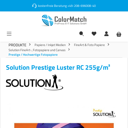
alt springen
kostenfreie Beratung
+49-208-696008-40
PRODUKTE
Papiere / Inkjet Medien
FineArt & Foto Papiere
Solution FineArt-, Fotopapiere und Canvas
Prestige / Hochwertige Fotopapiere
Solution Prestige Luster RC 255g/m²
Bildergalerie überspringen