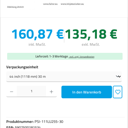
Abbildung ähnlich
160,87 €
135,18 €
inkl. MwSt.
exkl. MwSt.
Lieferzeit: 1-3 Werktage
· evtl. zzgl. Versandkosten
auswählen
Verpackungseinheit
Produkt Anzahl: Gib den gewünschten Wert ein oder benutze die Schaltflächen um die Anzahl zu erhöhen 
In den Warenkorb
Produktnummer:
PSI-111LU255-30
EAN:
5907500181534