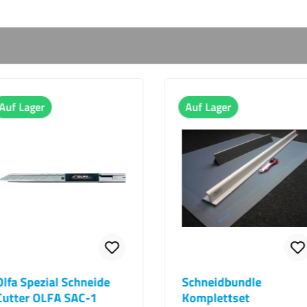
Auf Lager
Auf 
neide
Schneidbundle
Solu
-1
Komplettset
selb