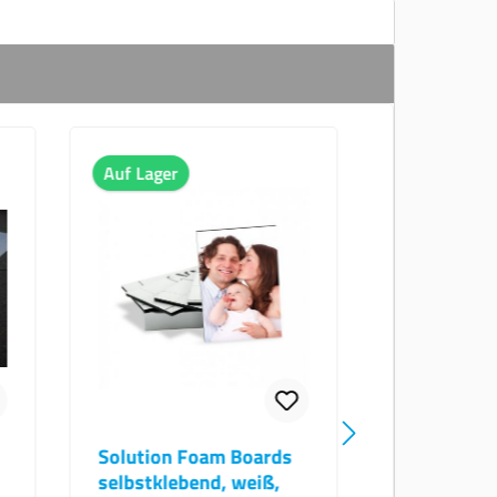
Lager
Auf Lager
tion Foam Boards
Solution Foam Boards
stklebend, weiß,
selbstklebend, weiß,