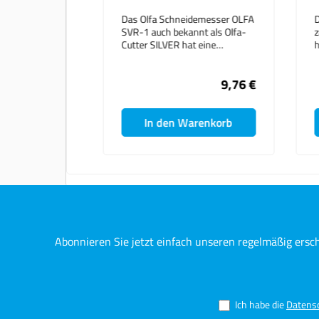
Das Olfa Schneidemesser OLFA
Der Olfa SAC-1 Schnei
SVR-1 auch bekannt als Olfa-
zählt zu den Grafic-Cu
Cutter SILVER hat eine
hat eine 30° Winkelkl
Klingenhöhe von 9 mm. Die
Edelstahl. Die Wickelkl
Edelstahlklinge lässt sich leicht
sich ganz einfach aus
9,76 €
auswechseln.
In den Warenkorb
In den Warenk
Abonnieren Sie jetzt einfach unseren regelmäßig ersc
Ich habe die
Datens