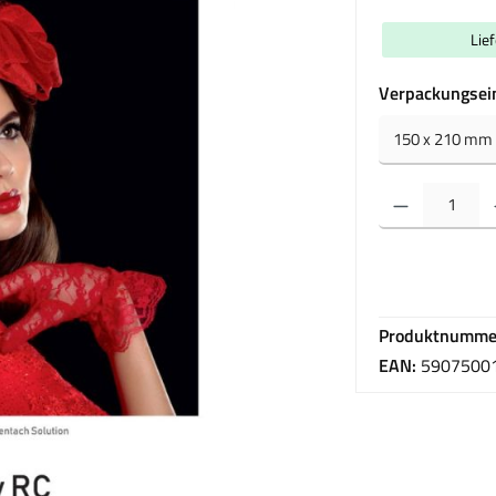
Lie
Verpackungsei
Produkt Anzahl: Gib 
Produktnumme
EAN:
5907500