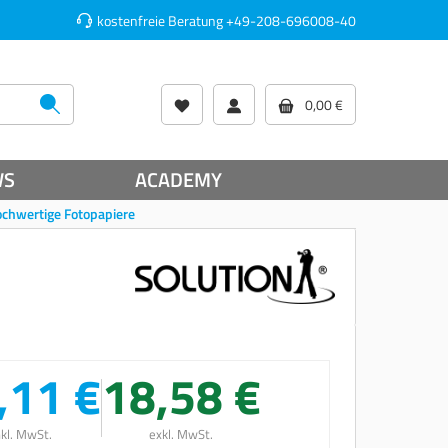
kostenfreie Beratung
+49-208-696008-40
0,00 €
WS
ACADEMY
ochwertige Fotopapiere
,11 €
18,58 €
nkl. MwSt.
exkl. MwSt.