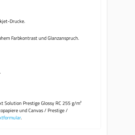
nkjet-Drucke.
 hohem Farbkontrast und Glanzanspruch.
.
kt Solution Prestige Glossy RC 255 g/m²
topapiere und Canvas / Prestige /
ktformular
.