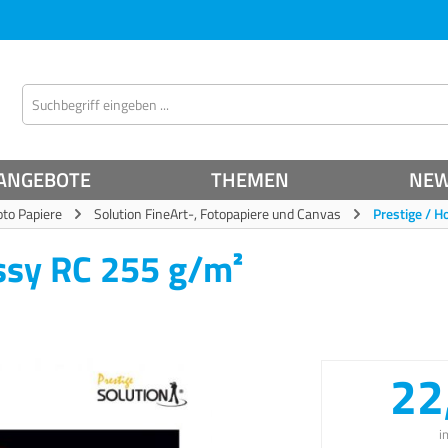
ANGEBOTE
THEMEN
NE
oto Papiere
Solution FineArt-, Fotopapiere und Canvas
Prestige / H
ossy RC 255 g/m²
22
i