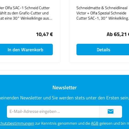
5m
d Cutter
Schneidmatte & Schneidlineal
tter und
Victor + Olfa Spezial Schneide
Schaum
inge aus
Cutter SAC-1, 30° Winkelklinge
für di
inge lässt
S = Matte 45x60cm + Lineal
Kunst
wechseln.
52cm + Olfa SAC-1 M = Matte
Displa
10,47 €
Ab
65,21 €
90x120cm + Lineal 104cm +
Sie si
Olfa SAC-1 L = Matte
herkö
100x150cm + Lineal 156cm +
Präsen
orb
Olfa SAC-1
Details
Die Sc
einsei
verseh
Foto p
Schau
mit de
Kaltla
Newsletter
heinenden Newsletter und Sie werden stets unter den Ersten sei
E-
Mail-
Adresse*
chutzbestimmungen
zur Kenntnis genommen und die
AGB
gelesen und bin m