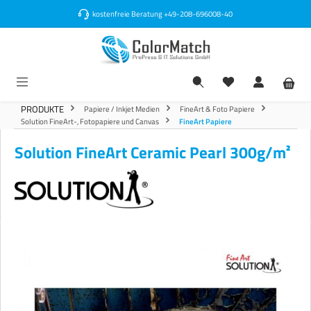
alt springen
kostenfreie Beratung
+49-208-696008-40
PRODUKTE
Papiere / Inkjet Medien
FineArt & Foto Papiere
Solution FineArt-, Fotopapiere und Canvas
FineArt Papiere
Solution FineArt Ceramic Pearl 300g/m²
Bildergalerie überspringen