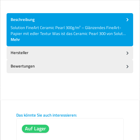
Beschreibung
Solution FineArt Ceramic Pearl 300g/m² – Glänzendes FineArt-
Papier mit edler Textur Was ist das Ceramic Pearl 300 von Solut…
Mehr
Hersteller
Bewertungen
Produktgalerie überspringen
Das könnte Sie auch interessieren:
Auf Lager