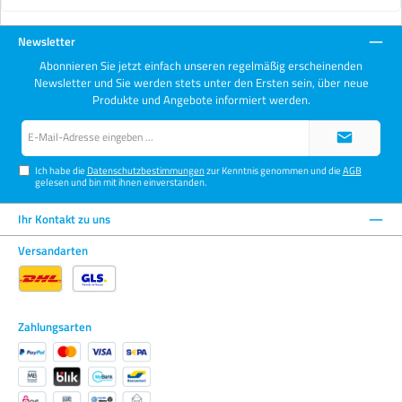
Newsletter
Abonnieren Sie jetzt einfach unseren regelmäßig erscheinenden
Newsletter und Sie werden stets unter den Ersten sein, über neue
Produkte und Angebote informiert werden.
E-
Mail-
Adresse*
Ich habe die
Datenschutzbestimmungen
zur Kenntnis genommen und die
AGB
gelesen und bin mit ihnen einverstanden.
Ihr Kontakt zu uns
Versandarten
Zahlungsarten