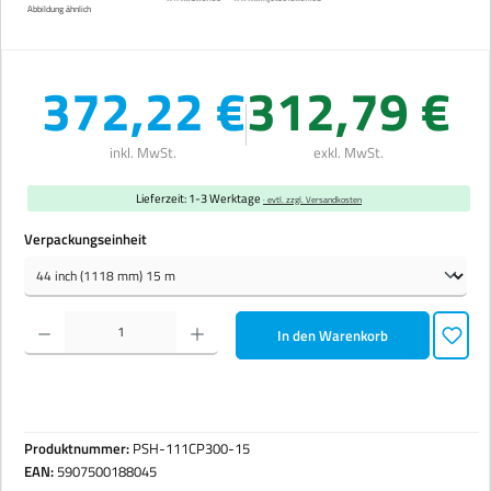
Abbildung ähnlich
372,22 €
312,79 €
inkl. MwSt.
exkl. MwSt.
Lieferzeit: 1-3 Werktage
· evtl. zzgl. Versandkosten
auswählen
Verpackungseinheit
Produkt Anzahl: Gib den gewünschten Wert ein oder benutze die Schaltflächen um die Anzahl zu erhöhen 
In den Warenkorb
Produktnummer:
PSH-111CP300-15
EAN:
5907500188045