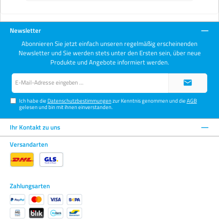
Newsletter
Abonnieren Sie jetzt einfach unseren regelmäßig erscheinenden
Newsletter und Sie werden stets unter den Ersten sein, über neue
Produkte und Angebote informiert werden.
E-
Mail-
Adresse*
Ich habe die
Datenschutzbestimmungen
zur Kenntnis genommen und die
AGB
gelesen und bin mit ihnen einverstanden.
Ihr Kontakt zu uns
Versandarten
Zahlungsarten