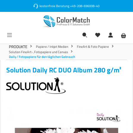
alt springen
kostenfreie Beratung
+49-208-696008-40
PRODUKTE
Papiere / Inkjet Medien
FineArt & Foto Papiere
Solution FineArt-, Fotopapiere und Canvas
Daily / Fotopapiere für den täglichen Gebrauch
Solution Daily RC DUO Album 280 g/m²
Bildergalerie überspringen