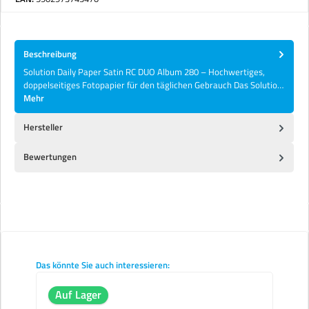
Beschreibung
Solution Daily Paper Satin RC DUO Album 280 – Hochwertiges,
doppelseitiges Fotopapier für den täglichen Gebrauch Das Solutio…
Mehr
Hersteller
Bewertungen
Produktgalerie überspringen
Das könnte Sie auch interessieren:
Auf Lager