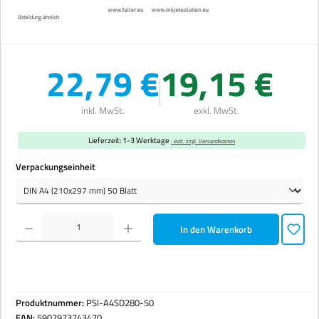
Abbildung ähnlich
22,79 €
19,15 €
inkl. MwSt.
exkl. MwSt.
Lieferzeit: 1-3 Werktage
· evtl. zzgl. Versandkosten
auswählen
Verpackungseinheit
Produkt Anzahl: Gib den gewünschten Wert ein oder benutze die Schaltflächen um die Anzahl zu erhöhen 
In den Warenkorb
Produktnummer:
PSI-A4SD280-50
EAN:
5902973743470