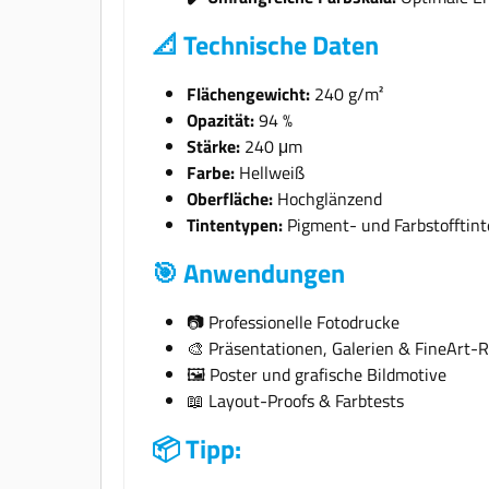
📐 Technische Daten
Flächengewicht:
240 g/m²
Opazität:
94 %
Stärke:
240 μm
Farbe:
Hellweiß
Oberfläche:
Hochglänzend
Tintentypen:
Pigment- und Farbstofftin
🎯 Anwendungen
📷 Professionelle Fotodrucke
🎨 Präsentationen, Galerien & FineArt-
🖼️ Poster und grafische Bildmotive
📖 Layout-Proofs & Farbtests
📦 Tipp: