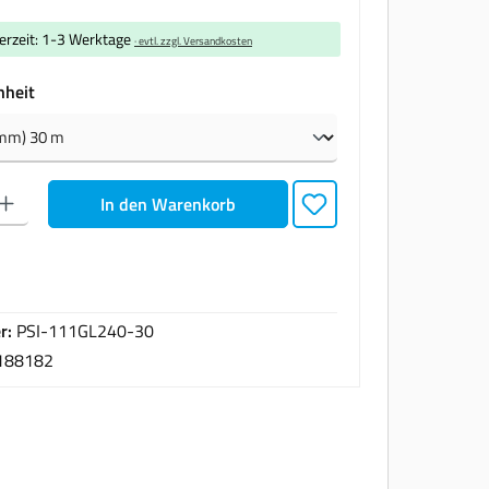
ferzeit: 1-3 Werktage
· evtl. zzgl. Versandkosten
auswählen
nheit
den gewünschten Wert ein oder benutze die Schaltflächen um die Anzahl zu erhöhen oder zu
In den Warenkorb
r:
PSI-111GL240-30
188182