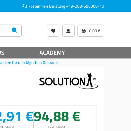
kostenfreie Beratung
+49-208-696008-40
0,00 €
WS
ACADEMY
papiere für den täglichen Gebrauch
,91 €
94,88 €
nkl. MwSt.
exkl. MwSt.