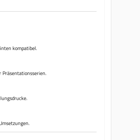
inten kompatibel.
r Präsentationsserien.
llungsdrucke.
e Umsetzungen.