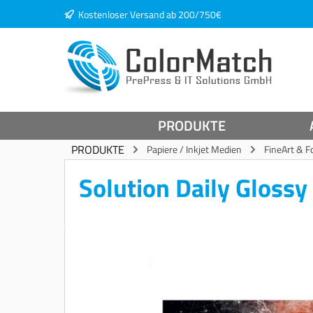
Kostenloser Versand ab 200/750€
springen
Zur Hauptnavigation springen
PRODUKTE
PRODUKTE
Papiere / Inkjet Medien
FineArt & F
Solution Daily Gloss
Bildergalerie überspringen