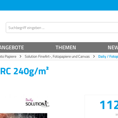
ANGEBOTE
THEMEN
NE
oto Papiere
Solution FineArt-, Fotopapiere und Canvas
Daily / Foto
y RC 240g/m²
112
i