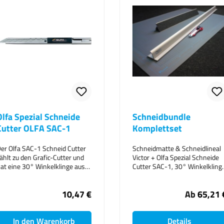
Schneidbundle
Solution Foa
Komplettset
selbstklebend
5mm
Schneidmatte & Schneidlineal
Victor + Olfa Spezial Schneide
Schaumstoffplatten
Cutter SAC-1, 30° Winkelklinge
für die Kaltmontag
S = Matte 45x60cm + Lineal
Kunstwerken, inte
52cm + Olfa SAC-1 M = Matte
Displays und Präse
Ab
65,21 €
90x120cm + Lineal 104cm +
Sie sind eine Alter
Olfa SAC-1 L = Matte
herkömmlichen Me
100x150cm + Lineal 156cm +
Präsentation von 
Olfa SAC-1
Details
Detail
Die Schaumstoffpla