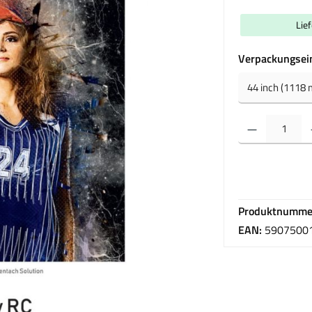
Lie
Verpackungsei
Produkt Anzahl: Gib 
Produktnumme
EAN:
5907500