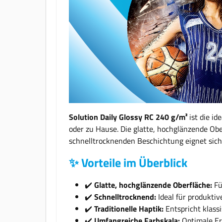
Solution Daily Glossy RC 240 g/m²
ist die id
oder zu Hause. Die glatte, hochglänzende Obe
schnelltrocknenden Beschichtung eignet sich
✨ Vorteile im Überblick
✔️
Glatte, hochglänzende Oberfläche:
Fü
✔️
Schnelltrocknend:
Ideal für produkti
✔️
Traditionelle Haptik:
Entspricht klass
✔️
Umfangreiche Farbskala:
Optimale Erg