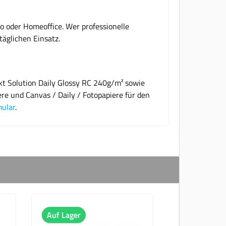
o oder Homeoffice. Wer professionelle
äglichen Einsatz.
kt Solution Daily Glossy RC 240g/m² sowie
ere und Canvas / Daily / Fotopapiere für den
mular
.
Auf Lager
A